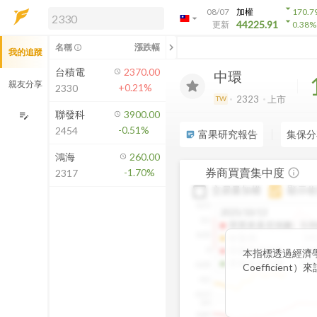
arrow_drop_down
08/07
加權
170.7
arrow_drop_down
arrow_drop_down
解鎖即時行情及進階功能
44225.91
更新
0.38
%
「綁定合作券商帳戶」或「訂閱任一
chevron_left
名稱
漲跌幅
info_outline
我的追蹤
方案」，即可解鎖以下功能：
即時行情
台積電
2370.00
中環
即時市況與排行
親友分享
+0.21%
2330
到價通知
2323
上市
TW
成交金額熱力圖
聯發科
3900.00
edit_note
-0.51%
2454
前往方案訂閱
富果研究報告
集保分
sticky_note_2
如何綁定合作券商
鴻海
260.00
券商買賣集中度
-1.70%
info_outline
2317
交易量加權
顯示收
0.15
2025/10/13
0.1
買賣差基尼係數
:
0.0
0.05
收盤價
:
14
買量基尼係數
:
0.8
0
本指標透過經濟學
賣量基尼係數
:
0.8
-0.05
Coefficie
-0.1
集中程度。可做
-0.15
0.9
0.85