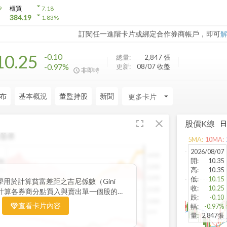
arrow_drop_down
9
櫃買
7.18
arrow_drop_down
384.19
1.83
%
訂閱任一進階卡片或綁定合作券商帳戶，即可
10.25
-0.10
總量:
2,847
張
-0.97%
更新:
08/07 收盤
非即時
布
基本概況
董監持股
新聞
arrow_drop_down
fullscreen
close
股價K線
盤價
5
MA:
10
MA:
2026/08/07
1400
開
:
10.35
06
1300
高
:
10.35
15
1200
低
:
10.15
38
用於計算貧富差距之吉尼係數（Gini
收
:
10.25
32
1100
nt）來計算各券商分點買入與賣出單一個股的
跌
:
-0.10
為籌碼面分析的一個重要參考。
1000
查看卡片內容
幅
:
-0.97%
900
量
:
2,847張