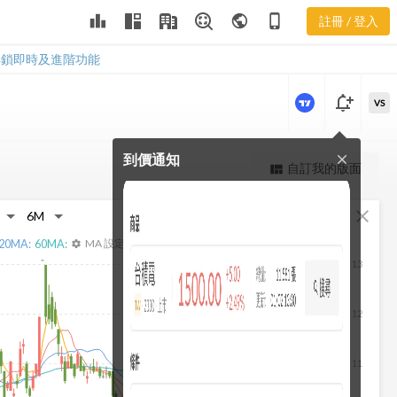
賣集中度
leaderboard
public
phone_iphone
註冊 / 登入
2323 券商買賣集中
度
解鎖即時及進階功能
notification_add
VS
到價通知
close
更強大的進階價量圖表
自訂我的版面
view_quilt
完整內容，僅限註冊會員使用
fullscreen
close
註冊/登入解鎖
20
MA:
60
MA:
MA 設定
settings
13
12
11