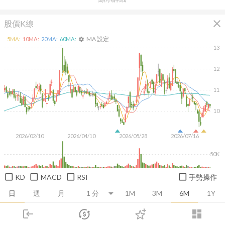
close
股價K線
MA 設定
5
MA:
10
MA:
20
MA:
60
MA:
settings
13
12
11
10
2026/02/10
2026/04/10
2026/05/28
2026/07/16
50K
KD
MACD
RSI
手勢操作
日
週
月
1M
3M
6M
1Y
login
dashboard
推薦卡片
基本面
技術面
消息面
籌碼面
財務報
市場
追蹤
下單
交易
登入