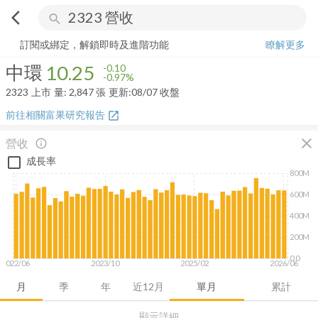
arrow_back_ios
search
中環
10.25
-0.97%
量:
2,847
張
訂閱或綁定，解鎖即時及進階功能
瞭解更多
中環
10.25
-0.10
-0.97%
2323
上市
量:
2,847
張
更新:
08/07 收盤
前往相關富果研究報告
open_in_new
close
營收
info_outline
成長率
800M
600M
400M
200M
0.0
2022/06
2023/10
2025/02
2026/06
月
季
年
近12月
單月
累計
顯示詳細