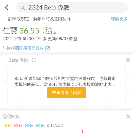
arrow_back_ios
search
仁寶
36.55
-2.01%
量:
30,472
張
訂閱或綁定，解鎖即時及進階功能
瞭解更多
仁寶
36.55
-0.75
-2.01%
2324
上市
量:
30,472
張
更新:
08/07 收盤
前往相關富果研究報告
open_in_new
close
Beta 係數
info_outline
2
Beta 係數帶你了解個股相對大盤的波動程度，也就是市
1.5
場風險的高低。當 Beta 值大於 1，代表股價波動比大盤
1
更劇烈，屬於高風險高報酬型；若 Beta 值小於 1，則表
查看卡片內容
0.5
示波動相對穩定，抗跌性較強。透過觀察 Beta 值的變化
趨勢，你能判斷公司股價在不同市場階段的敏感度，進一
0
2025/06
2025/07
2025/08
2025/09
步衡量投資組合的整體風險與潛在報酬。
close
股價K線
MA 設定
5
MA:
10
MA:
20
MA:
60
MA:
settings