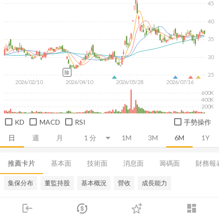
45
40
35
30
除
25
2026/02/10
2026/04/10
2026/05/28
2026/07/16
600K
400K
200K
KD
MACD
RSI
手勢操作
日
週
月
1M
3M
6M
1Y
推薦卡片
基本面
技術面
消息面
籌碼面
財務報
集保分布
董監持股
基本概況
營收
成長能力
login
dashboard
市場
追蹤
下單
交易
登入