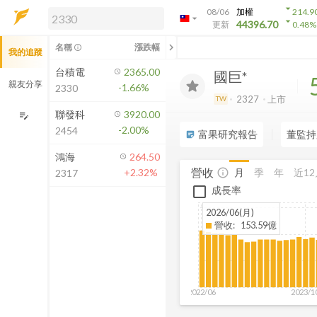
arrow_drop_down
08/06
加權
214.9
arrow_drop_down
arrow_drop_down
解鎖即時行情及進階功能
44396.70
更新
0.48
%
「綁定合作券商帳戶」或「訂閱任一
chevron_left
名稱
漲跌幅
info_outline
我的追蹤
方案」，即可解鎖以下功能：
即時行情
台積電
2365.00
國巨*
即時市況與排行
親友分享
-1.66%
2330
到價通知
2327
上市
TW
成交金額熱力圖
聯發科
3920.00
edit_note
-2.00%
2454
前往方案訂閱
富果研究報告
董監持
sticky_note_2
如何綁定合作券商
鴻海
264.50
營收
月
季
年
近12
+2.32%
info_outline
2317
成長率
2026/06(月)
營收
:
153.59億
2022/06
2023/1