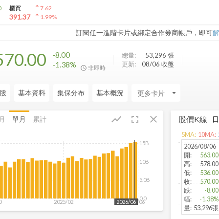
arrow_drop_up
0
櫃買
7.62
arrow_drop_up
391.37
1.99
%
訂閱任一進階卡片或綁定合作券商帳戶，即可
570.00
-8.00
總量:
53,296
張
-1.38%
更新:
08/06 收盤
非即時
股
基本資料
集保分布
基本概況
arrow_drop_down
fullscreen
close
show_chart
股價K線
月
單月
累計
5
MA:
10
MA:
15B
2026/08/06
開
:
563.00
10B
高
:
578.00
低
:
536.00
5.0B
收
:
570.00
跌
:
-8.00
0.0
幅
:
-1.38%
0
2025/02
2026/06
2026/06
量
:
53,296張