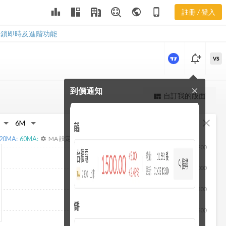
leaderboard
public
phone_iphone
註冊 / 登入
2327 營收
2327 營收
解鎖即時及進階功能
notification_add
VS
到價通知
close
更強大的進階價量圖表
自訂我的版面
view_quilt
完整內容，僅限註冊會員使用
fullscreen
close
註冊/登入解鎖
20
MA:
60
MA:
MA 設定
settings
1,200
1,000
800
600