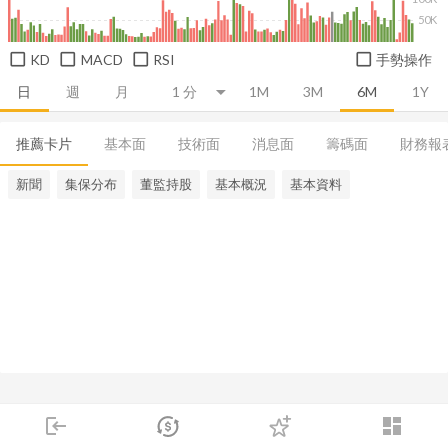
50K
KD
MACD
RSI
手勢操作
日
週
月
1M
3M
6M
1Y
推薦卡片
基本面
技術面
消息面
籌碼面
財務報
新聞
集保分布
董監持股
基本概況
基本資料
login
dashboard
市場
追蹤
下單
交易
登入