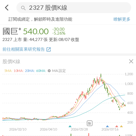
arrow_back_ios
search
國巨*
540.00
-5.26%
量:
44,277
張
訂閱或綁定，解鎖即時及進階功能
瞭解更多
國巨*
540.00
-30.00
-5.26%
2327
上市
量:
44,277
張
更新:
08/07 收盤
前往相關富果研究報告
open_in_new
close
股價K線
MA 設定
5
MA:
10
MA:
20
MA:
60
MA:
settings
1,200
1,000
800
600
400
200
除
2026/02/10
2026/04/10
2026/05/28
2026/07/16
100K