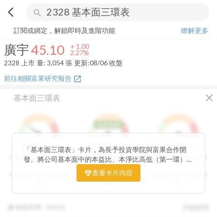
arrow_back_ios
search
廣宇
45.10
+
2.27%
量:
3,054
張
訂閱或綁定，解鎖即時及進階功能
瞭解更多
廣宇
45.10
+
1.00
2.27%
2328
上市
量:
3,054
張
更新:
08/06 收盤
前往相關富果研究報告
open_in_new
close
基本面三環表
低於低標
1
9
1
9
1
9
3
分
1
分
9
分
價值環
股利環
營收環
「基本面三環表」卡片，為長予投資學院與富果合作開
分數越高代表投資價值越
分數越高代表股利報酬率
分數越高代表營收成長性
發。將公司基本面中的本益比、本淨比高低（第一環）、
高
越高
高
股利報酬率好壞（第二環）以及營收成長性（第三環），
查看卡片內容
分數越低代表投資價值越
分數越低代表股利報酬率
分數越低代表營收成長性
透過數據分析與統計處理，用三環的表達方式讓投資人可
低
越低
低
以一目了然。三環的總分越高代表投資潛力越高，可做為
投資人評估中長期投資個股的重要參考指標。
參考殖利率 :
0.81%
詳細說明