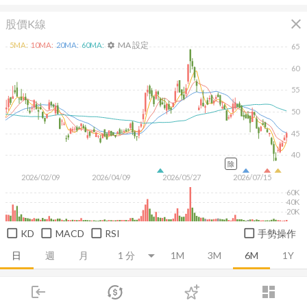
close
股價K線
MA 設定
5
MA:
10
MA:
20
MA:
60
MA:
settings
65
60
55
50
45
40
除
2026/02/09
2026/04/09
2026/05/27
2026/07/15
60K
40K
20K
KD
MACD
RSI
手勢操作
日
週
月
1M
3M
6M
1Y
login
dashboard
推薦卡片
基本面
技術面
消息面
籌碼面
財務報
市場
追蹤
下單
交易
登入