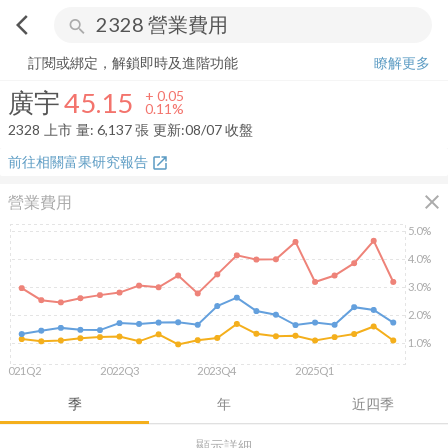
arrow_back_ios
search
廣宇
45.15
+
0.11%
量:
6,137
張
訂閱或綁定，解鎖即時及進階功能
瞭解更多
廣宇
45.15
+
0.05
0.11%
2328
上市
量:
6,137
張
更新:
08/07 收盤
前往相關富果研究報告
open_in_new
close
營業費用
5.0%
4.0%
3.0%
2.0%
1.0%
2021Q2
2022Q3
2023Q4
2025Q1
季
年
近四季
顯示詳細