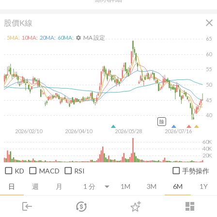
close
股價K線
MA 設定
5
MA:
10
MA:
20
MA:
60
MA:
settings
65
60
55
50
45
40
除
2026/02/10
2026/04/10
2026/05/28
2026/07/16
60K
40K
20K
KD
MACD
RSI
手勢操作
日
週
月
1M
3M
6M
1Y
login
dashboard
推薦卡片
基本面
技術面
消息面
籌碼面
財務報
市場
追蹤
下單
交易
登入