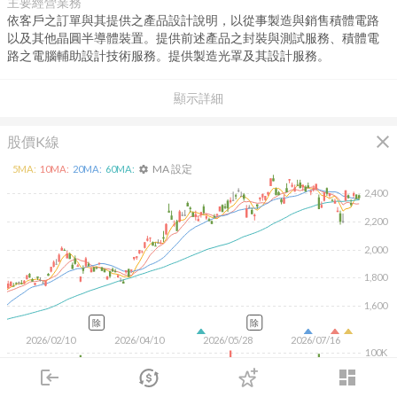
主要經營業務
依客戶之訂單與其提供之產品設計說明，以從事製造與銷售積體電路
以及其他晶圓半導體裝置。提供前述產品之封裝與測試服務、積體電
路之電腦輔助設計技術服務。提供製造光罩及其設計服務。
顯示詳細
close
股價K線
MA 設定
5
MA:
10
MA:
20
MA:
60
MA:
settings
2,400
2,200
2,000
1,800
1,600
除
除
2026/02/10
2026/04/10
2026/05/28
2026/07/16
100K
login
dashboard
50K
市場
追蹤
下單
交易
登入