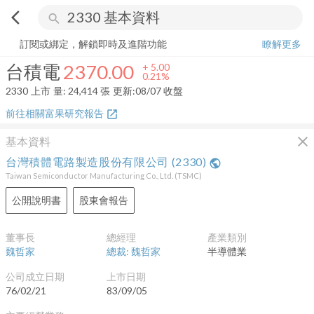
arrow_back_ios
search
台積電
2370.00
+
0.21%
量:
24,414
張
訂閱或綁定，解鎖即時及進階功能
瞭解更多
台積電
2370.00
+
5.00
0.21%
2330
上市
量:
24,414
張
更新:
08/07 收盤
前往相關富果研究報告
open_in_new
close
基本資料
台灣積體電路製造股份有限公司
(
2330
)
public
Taiwan Semiconductor Manufacturing Co., Ltd.
(
TSMC
)
公開說明書
股東會報告
董事長
總經理
產業類別
魏哲家
總裁: 魏哲家
半導體業
公司成立日期
上市日期
76/02/21
83/09/05