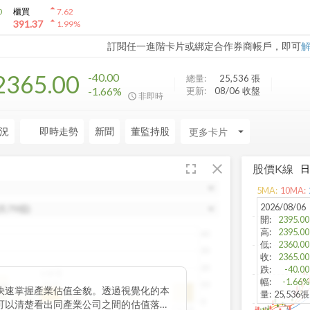
arrow_drop_up
0
櫃買
7.62
arrow_drop_up
391.37
1.99
%
訂閱任一進階卡片或綁定合作券商帳戶，即可
2365.00
-40.00
總量:
25,536
張
-1.66%
更新:
08/06 收盤
非即時
況
即時走勢
新聞
董監持股
arrow_drop_down
fullscreen
close
股價K線
5
MA:
10
MA:
2026/08/06
開
:
2395.00
高
:
2395.00
40
低
:
2360.00
30
收
:
2365.00
20
跌
:
-40.00
台積電
幅
:
-1.66%
25.31
10
位數
快速掌握產業估值全貌。透過視覺化的本
量
:
25,536張
.87
0
可以清楚看出同產業公司之間的估值落
~20
20~25
25~30
30~35
35~40
40~45
45~50
50以上