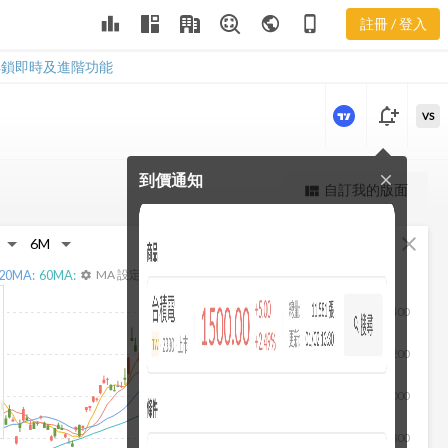
益比分布
leaderboard
public
phone_iphone
註冊 / 登入
2330 產業本益比分
布
解鎖即時及進階功能
notification_add
VS
到價通知
close
更強大的進階價量圖表
自訂我的版面
view_quilt
完整內容，僅限註冊會員使用
fullscreen
close
註冊/登入解鎖
20
MA:
60
MA:
MA 設定
settings
2,400
2,200
2,000
1,800