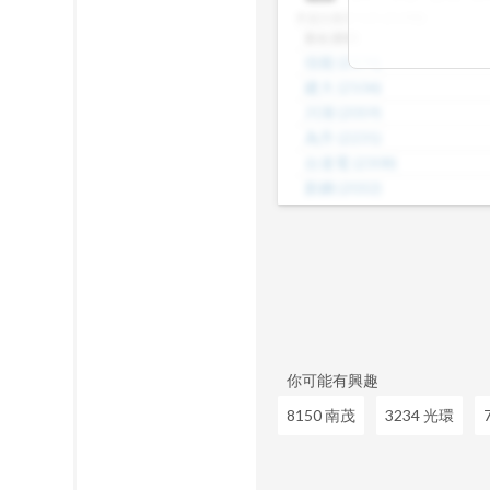
差，了解哪些股
本益比級距
N/A (共29檔)
數、本益比範圍
股名(股號)
整體的合理價帶
佳能
(
2374
)
或是找出估值落
建大
(
2106
)
見機會，做出更
川湖
(
2059
)
為升
(
2231
)
台達電
(
2308
)
新鋼
(
2032
)
威盛
(
2388
)
海光
(
2038
)
茂矽
(
2342
)
正崴
(
2392
)
昆盈
(
2365
)
你可能有興趣
8150 南茂
3234 光環