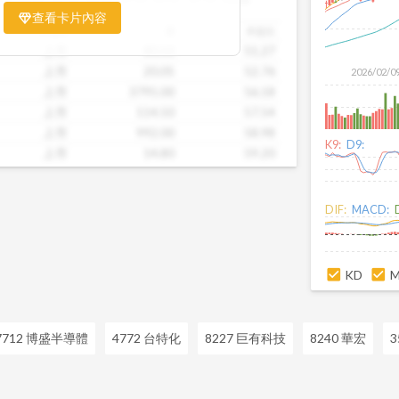
票相對被低估、哪些可能已偏貴。從中位
查看卡片內容
到個別公司位置，卡片讓你一眼辨識產業
市場別
價
本益比
。無論你想評估一家公司是否具吸引力，
上市
80.50
51.27
後的潛力股，這張卡片都能幫你用數據看
上市
20.05
52.76
2026/02/0
精準的投資判斷。
上市
3795.00
56.18
上市
114.50
57.54
上市
992.00
58.98
K9:
D9:
上市
14.80
59.20
上市
53.90
82.92
上市
15.45
110.36
DIF:
MACD:
上市
28.70
110.38
上市
47.50
113.10
上市
38.65
113.68
KD
7712 博盛半導體
4772 台特化
8227 巨有科技
8240 華宏
3