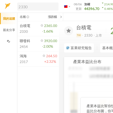
arrow_drop_down
08/06
加權
214.9
arrow_drop_down
arrow_drop_down
解鎖即時行情及進階功能
44396.70
更新
0.48
%
「綁定合作券商帳戶」或「訂閱任一
chevron_left
名稱
漲跌幅
info_outline
我的追蹤
方案」，即可解鎖以下功能：
即時行情
台積電
2365.00
台積電
即時市況與排行
親友分享
-1.66%
2330
到價通知
2330
上市
TW
成交金額熱力圖
聯發科
3920.00
edit_note
-2.00%
2454
前往方案訂閱
富果研究報告
基本概
sticky_note_2
如何綁定合作券商
鴻海
264.50
產業本益比分布
+2.32%
2317
產業類別
分類項目
中
產業本益比幫你
19
益比分布圖，你
N/A
N/A
0~5
5~10
10~15
15