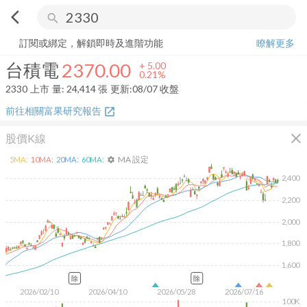
arrow_back_ios
search
台積電
2370.00
+
0.21%
量:
24,414
張
訂閱或綁定，解鎖即時及進階功能
瞭解更多
台積電
2370.00
+
5.00
0.21%
2330
上市
量:
24,414
張
更新:
08/07 收盤
前往相關富果研究報告
open_in_new
close
股價K線
MA 設定
5
MA:
10
MA:
20
MA:
60
MA:
settings
2,400
2,200
2,000
1,800
1,600
除
除
2026/02/10
2026/04/10
2026/05/28
2026/07/16
100K