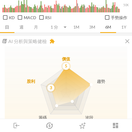
50K
KD
MACD
RSI
手勢操作
日
週
月
1M
3M
6M
1Y
close
AI 分析與策略健檢
extension
價值
5
股利
趨勢
3
籌碼
波段
login
dashboard
市場
追蹤
下單
交易
登入