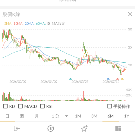
close
股價K線
MA 設定
5
MA:
10
MA:
20
MA:
60
MA:
settings
30
25
20
2026/02/09
2026/04/09
2026/05/27
2026/07/15
40K
20K
KD
MACD
RSI
手勢操作
日
週
月
1M
3M
6M
1Y
login
dashboard
推薦卡片
基本面
技術面
消息面
籌碼面
財務報
市場
追蹤
下單
交易
登入