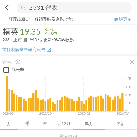
arrow_back_ios
search
精英
19.35
-1.02%
量:
940
張
訂閱或綁定，解鎖即時及進階功能
瞭解更多
精英
19.35
-0.20
-1.02%
2331
上市
量:
940
張
更新:
08/06 收盤
前往相關富果研究報告
open_in_new
close
營收
info_outline
成長率
4.0B
3.0B
2.0B
1.0B
0.0
2022/06
2023/10
2025/02
2026/06
月
季
年
近12月
單月
累計
顯示詳細