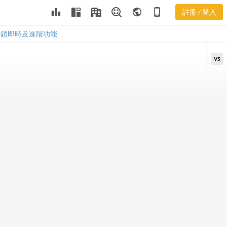
2331 PEG 計
leaderboard
public
phone_iphone
註冊 / 登入
算機
2331 PEG 計算機
解鎖即時及進階功能
VS