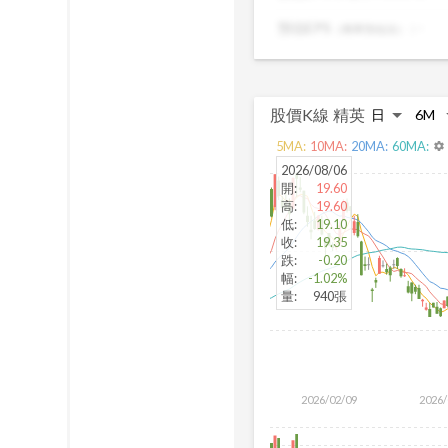
出真正被低估的
預估EPS
:
-
（簡單預估法）
股價K線
精英
5
MA:
10
MA:
20
MA:
60
MA:
settings
2026/08/06
開
:
19.60
高
:
19.60
低
:
19.10
收
:
19.35
跌
:
-0.20
幅
:
-1.02%
量
:
940張
2026/02/09
2026/