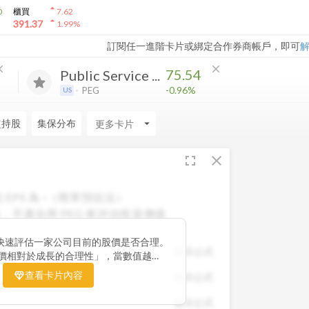
arrow_drop_up
0
櫃買
7.62
arrow_drop_up
391.37
1.99
%
訂閱任一進階卡片或綁定合作券商帳戶，即可
ose
close
75.54
Public Service ...
-0.96%
PEG
US
監持股
集保分布
arrow_drop_down
fullscreen
close
 EPS 為
-
（簡單預估法）
，不適合用 PEG 來評估投資價值
快速評估一家公司目前的股價是否合理。
顯示公式
股價相對於成長的合理性」，當數值越
票價格尚未充分反映公司未來的獲利成長
查看卡片內容
顯示公式
引力。 卡片同時顯示預估 EPS、年增
助你從成長與估值兩個角度雙重判斷，找
顯示公式