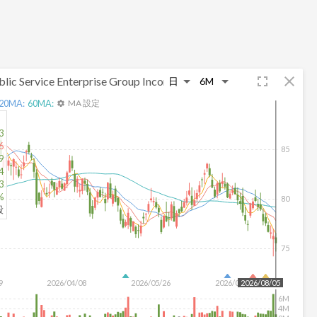
fullscreen
close
blic Service Enterprise Group Incorporated
20
MA:
60
MA:
MA 設定
settings
3
6
85
9
4
3
%
80
股
75
9
2026/04/08
2026/05/26
2026/07/14
2026/08/05
6M
4M