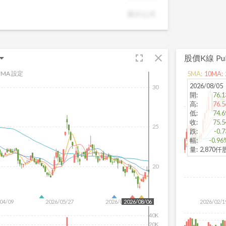
潛力股，讓投資決策更有依據。
顯示公式
fullscreen
close
股價K線
Pu
MA 設定
5
MA:
10
MA:
2026/08/05
30
開
:
76.1
高
:
76.5
低
:
74.6
收
:
75.5
25
跌
:
-0.7
幅
:
-0.96
量
:
2,870仟
20
04/09
2026/05/27
2026/07/15
2026/02/1
2026/08/06
40K
20K