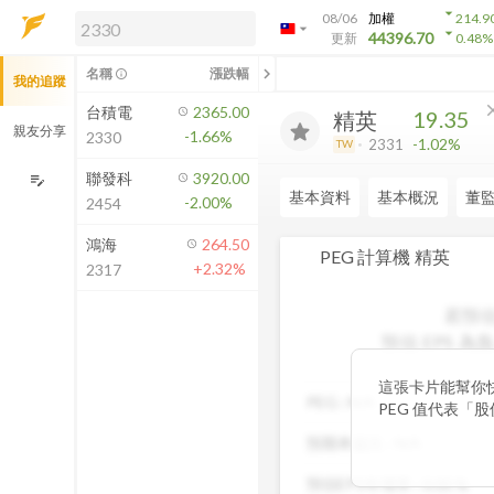
arrow_drop_down
08/06
加權
214.9
arrow_drop_down
arrow_drop_down
解鎖即時行情及進階功能
44396.70
更新
0.48
%
「綁定合作券商帳戶」或「訂閱任一
chevron_left
名稱
漲跌幅
info_outline
我的追蹤
方案」，即可解鎖以下功能：
即時行情
cl
台積電
2365.00
19.35
精英
即時市況與排行
親友分享
-1.66%
2330
-1.02%
2331
TW
到價通知
成交金額熱力圖
聯發科
3920.00
edit_note
基本資料
基本概況
董
-2.00%
2454
前往方案訂閱
如何綁定合作券商
鴻海
264.50
PEG 計算機
精英
+2.32%
2317
若預估
預估 EPS
為負
這張卡片能幫你
PEG :
N/A
PEG 值代表「
低，通常表示股
預期本益比 :
N/A
潛力，具備投資吸
率與本益比，幫
預估EPS年增率 :
0.00
%