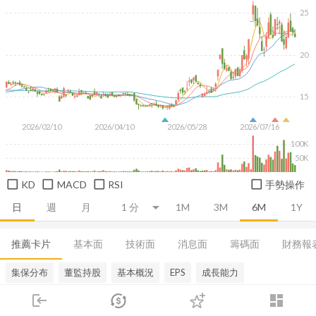
25
20
15
2026/02/10
2026/04/10
2026/05/28
2026/07/16
100K
50K
KD
MACD
RSI
手勢操作
日
週
月
1M
3M
6M
1Y
推薦卡片
基本面
技術面
消息面
籌碼面
財務報
集保分布
董監持股
基本概況
EPS
成長能力
login
dashboard
市場
追蹤
下單
交易
登入