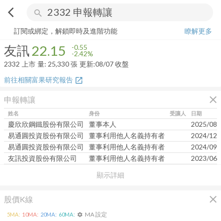
arrow_back_ios
search
友訊
22.15
-2.42%
量:
25,330
張
訂閱或綁定，解鎖即時及進階功能
瞭解更多
友訊
22.15
-0.55
-2.42%
2332
上市
量:
25,330
張
更新:
08/07 收盤
前往相關富果研究報告
open_in_new
close
申報轉讓
姓名
身份
受讓人
日期
慶欣欣鋼鐵股份有限公司
董事本人
2025/08/
易通圓投資股份有限公司
董事利用他人名義持有者
2024/12/
易通圓投資股份有限公司
董事利用他人名義持有者
2024/09/
友訊投資股份有限公司
董事利用他人名義持有者
2023/06/
顯示詳細
close
股價K線
MA 設定
5
MA:
10
MA:
20
MA:
60
MA:
settings