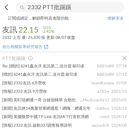
arrow_back_ios
search
友訊
22.15
-2.42%
量:
25,330
張
訂閱或綁定，解鎖即時及進階功能
瞭解更多
友訊
22.15
-0.55
-2.42%
2332
上市
量:
25,330
張
更新:
08/07 收盤
前往相關富果研究報告
open_in_new
close
PTT批踢踢
info_outline
Re: [標的] 6241鑫永洋 友訊第二.送分題 歐印多
BBB5688
07/14
[標的] 6241鑫永洋 友訊第二.送分題 歐印多
BBB5688
07/13
[情報] 2332友訊 6月營收
IzumiKonata
07/09
[情報] 2332 友訊 9月營收
a181w
2025/10
[新聞] 美盯陸網通一哥 台鏈迎轉單 合勤控、友訊、中磊、正文等將
MacBookAir12
2025/03
[新聞] 友訊挾14萬量領軍網通股！網嗨「網通元年
clubbox
2024/12
[新聞] 美國擬禁中國TP-Link 友訊MIT打造乾淨網
com2
2024/12
[情報] 2332 友訊 啟動337調查報導說明
qazsedcft
2024/08