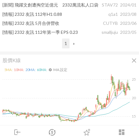
[新聞] 飛躍文創遭掏空近億元 2332萬流私人口袋
STAV72
2024/01
[情報] 2332 友訊 112年H1:0.88
q1a1
2023/08
[情報] 2332 友訊 5月合併營收
CUTYB
2023/06
[情報] 2332 友訊 112年第一季 EPS 0.23
smalljuju
2023/05
1
»
close
股價K線
MA 設定
5
MA:
10
MA:
20
MA:
60
MA:
settings
25
20
15
2026/02/10
2026/04/10
2026/05/28
2026/07/16
login
dashboard
市場
追蹤
下單
交易
登入
100K