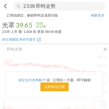
arrow_back_ios
search
光罩
39.65
-0.13%
量:
1,606
張
訂閱或綁定，解鎖即時及進階功能
瞭解更多
光罩
39.65
-0.05
-0.13%
2338
上市
量:
1,606
張
更新:
08/06 收盤
前往相關富果研究報告
open_in_new
close
即時走勢
1482.50
1460.00
1448.75
1415.00
1420.00
綁定合作券商帳戶
或「訂閱任一方案」即可解鎖
1381.25
立即前往訂閱
1347.50
4,000
2,000
0