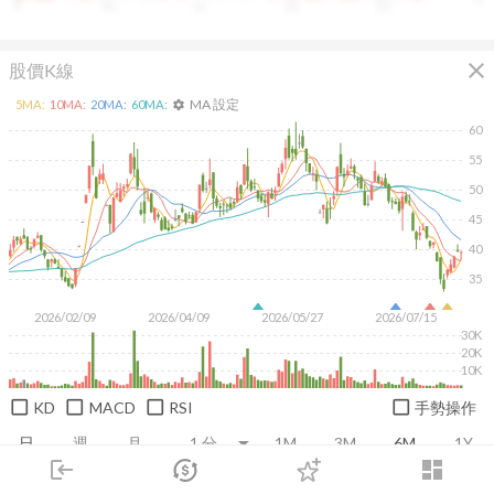
9
10
11
12
13
close
股價K線
MA 設定
5
MA:
10
MA:
20
MA:
60
MA:
settings
60
55
50
45
40
35
2026/02/09
2026/04/09
2026/05/27
2026/07/15
30K
20K
10K
KD
MACD
RSI
手勢操作
日
週
月
1M
3M
6M
1Y
login
dashboard
市場
追蹤
下單
交易
登入