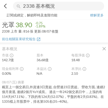
arrow_back_ios
search
光罩
38.90
-1.89%
量:
816
張
訂閱或綁定，解鎖即時及進階功能
瞭解更多
光罩
38.90
-0.75
-1.89%
2338
上市
量:
816
張
更新:
08/07 收盤
前往相關富果研究報告
open_in_new
close
基本概況
市值
股本
每股淨值
info_outline
info_outline
142.7億
36.68億
18.48
現金殖利率
本益比
本淨比
info_outline
info_outline
info_outline
0.00
%
N/A
2.10
08/07 (五)
摘要
截至上一個交易日,外資連3日賣超, 自營連23日賣超。 營收方面, 連續2
個月衰退, 連續2個月YoY成長。 過去一年242個交易日中，上漲的有
114天(47.11%)，下跌的有126天(52.07%)，平盤的有2天(0.83%)。在
1335檔上市股票中，排名第505名(35~40%)。