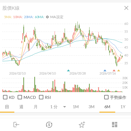
close
股價K線
MA 設定
5
MA:
10
MA:
20
MA:
60
MA:
settings
60
55
50
45
40
35
2026/02/10
2026/04/10
2026/05/28
2026/07/16
30K
20K
10K
KD
MACD
RSI
手勢操作
日
週
月
1M
3M
6M
1Y
推薦卡片
基本面
技術面
消息面
籌碼面
財務報
login
dashboard
市場
追蹤
下單
交易
登入