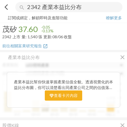
arrow_back_ios
search
茂矽
37.60
-0.13%
量:
1,540
張
訂閱或綁定，解鎖即時及進階功能
瞭解更多
茂矽
37.60
-0.05
-0.13%
2342
上市
量:
1,540
張
更新:
08/06 收盤
前往相關富果研究報告
open_in_new
close
產業本益比分布
產業類別
分類項目
產業本益比幫你快速掌握產業估值全貌。透過視覺化的本
40
益比分布圖，你可以清楚看出同產業公司之間的估值落
30
差，了解哪些股票相對被低估、哪些可能已偏貴。從中位
查看卡片內容
20
台積電
數、本益比範圍到個別公司位置，卡片讓你一眼辨識產業
110.38
整體的合理價帶。無論你想評估一家公司是否具吸引力，
10
中位數
或是找出估值落後的潛力股，這張卡片都能幫你用數據看
19.87
0
0~5
10~15
20~25
30~35
40~45
50以上
見機會，做出更精準的投資判斷。
close
股價K線