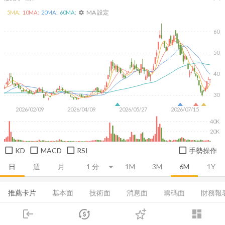
MA 設定
5
MA:
10
MA:
20
MA:
60
MA:
settings
60
50
40
30
2026/02/09
2026/04/09
2026/05/27
2026/07/15
40K
20K
KD
MACD
RSI
手勢操作
日
週
月
1M
3M
6M
1Y
推薦卡片
基本面
技術面
消息面
籌碼面
財務報
login
dashboard
集保分布
董監持股
EPS
股利政策
成長能力
市場
追蹤
下單
交易
登入