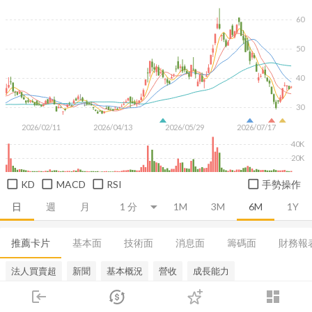
60
50
40
30
2026/02/11
2026/04/13
2026/05/29
2026/07/17
40K
20K
KD
MACD
RSI
手勢操作
日
週
月
1M
3M
6M
1Y
推薦卡片
基本面
技術面
消息面
籌碼面
財務報
法人買賣超
新聞
基本概況
營收
成長能力
login
dashboard
市場
追蹤
下單
交易
登入