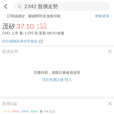
arrow_back_ios
search
茂矽
37.10
+
2.06%
量:
1,595
張
訂閱或綁定，解鎖即時及進階功能
瞭解更多
茂矽
37.10
+
0.75
2.06%
2342
上市
量:
1,595
張
更新:
08/10 收盤
前往相關富果研究報告
open_in_new
close
股價走勢
完整內容，僅限註冊會員使用
現在免費註冊/登入
close
股價K線
MA 設定
5
MA:
10
MA:
20
MA:
60
MA:
settings