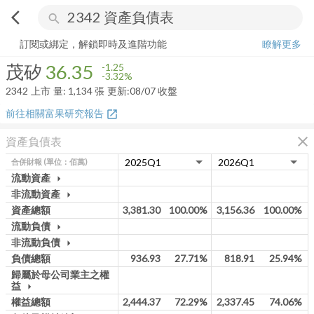
arrow_back_ios
search
茂矽
36.35
-3.32%
量:
1,134
張
訂閱或綁定，解鎖即時及進階功能
瞭解更多
茂矽
36.35
-1.25
-3.32%
2342
上市
量:
1,134
張
更新:
08/07 收盤
前往相關富果研究報告
open_in_new
close
資產負債表
合併財報
(單位：佰萬)
流動資產
arrow_drop_down
非流動資產
arrow_drop_down
資產總額
3,381.30
100.00%
3,156.36
100.00%
流動負債
arrow_drop_down
非流動負債
arrow_drop_down
負債總額
936.93
27.71%
818.91
25.94%
歸屬於母公司業主之權
益
arrow_drop_down
權益總額
2,444.37
72.29%
2,337.45
74.06%