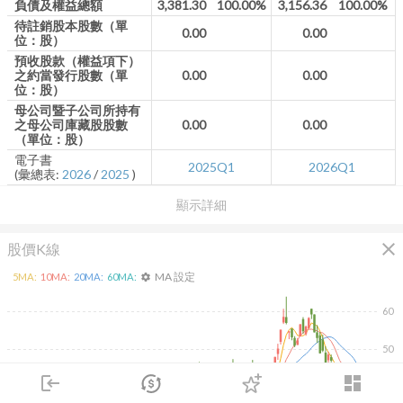
負債及權益總額
3,381.30
100.00%
3,156.36
100.00%
待註銷股本股數（單
0.00
0.00
位：股）
預收股款（權益項下）
之約當發行股數（單
0.00
0.00
位：股）
母公司暨子公司所持有
之母公司庫藏股股數
0.00
0.00
（單位：股）
電子書
2025Q1
2026Q1
(彙總表:
2026
/
2025
)
顯示詳細
close
股價K線
MA 設定
5
MA:
10
MA:
20
MA:
60
MA:
settings
60
50
login
dashboard
40
市場
追蹤
下單
交易
登入