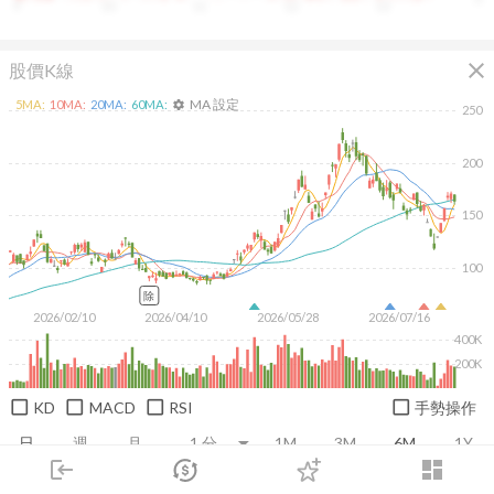
9
10
11
12
13
close
股價K線
MA 設定
5
MA:
10
MA:
20
MA:
60
MA:
settings
250
200
150
100
除
2026/02/10
2026/04/10
2026/05/28
2026/07/16
400K
200K
KD
MACD
RSI
手勢操作
日
週
月
1M
3M
6M
1Y
login
dashboard
市場
追蹤
下單
交易
登入