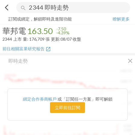
arrow_back_ios
search
華邦電
163.50
-4.39%
量:
176,709
張
訂閱或綁定，解鎖即時及進階功能
瞭解更多
華邦電
163.50
-7.50
-4.39%
2344
上市
量:
176,709
張
更新:
08/07 收盤
前往相關富果研究報告
open_in_new
close
即時走勢
1482.50
1460.00
1448.75
1415.00
1420.00
綁定合作券商帳戶
或「訂閱任一方案」即可解鎖
1381.25
立即前往訂閱
1347.50
4,000
2,000
0