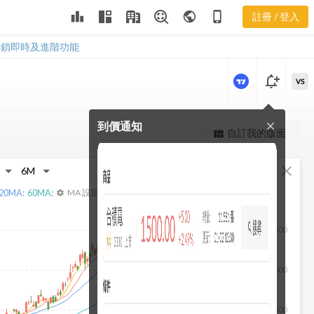
2345 相關權
leaderboard
public
phone_iphone
註冊 / 登入
證
2345 相關權證
解鎖即時及進階功能
notification_add
VS
到價通知
close
更強大的進階價量圖表
自訂我的版面
view_quilt
完整內容，僅限註冊會員使用
fullscreen
close
註冊/登入解鎖
20
MA:
60
MA:
MA 設定
settings
2,500
2,000
1,500