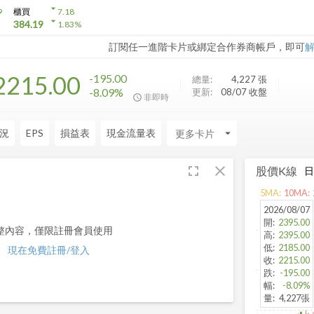
arrow_drop_down
9
櫃買
7.18
arrow_drop_down
384.19
1.83
%
訂閱任一進階卡片或綁定合作券商帳戶，即可
2215.00
-195.00
總量:
4,227
張
-8.09%
更新:
08/07 收盤
非即時
況
EPS
損益表
現金流量表
arrow_drop_down
fullscreen
close
股價K線
5
MA:
10
MA:
2026/08/07
開
:
2395.00
整內容，僅限註冊會員使用
高
:
2395.00
低
:
2185.00
現在免費註冊/登入
收
:
2215.00
跌
:
-195.00
幅
:
-8.09%
量
:
4,227張