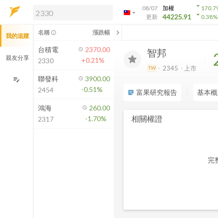
arrow_drop_down
08/07
加權
170.7
arrow_drop_down
arrow_drop_down
解鎖即時行情及進階功能
44225.91
更新
0.38
%
「綁定合作券商帳戶」或「訂閱任一
chevron_left
名稱
漲跌幅
info_outline
我的追蹤
方案」，即可解鎖以下功能：
即時行情
台積電
2370.00
智邦
即時市況與排行
親友分享
+0.21%
2330
到價通知
2345
上市
TW
成交金額熱力圖
聯發科
3900.00
edit_note
-0.51%
2454
前往方案訂閱
富果研究報告
基本概
sticky_note_2
如何綁定合作券商
鴻海
260.00
相關權證
-1.70%
2317
完