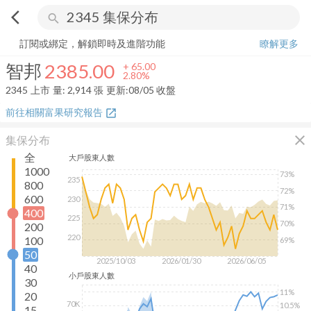
arrow_back_ios
search
智邦
2385.00
+
2.80%
量:
2,914
張
訂閱或綁定，解鎖即時及進階功能
瞭解更多
智邦
2385.00
+
65.00
2.80%
2345
上市
量:
2,914
張
更新:
08/05 收盤
前往相關富果研究報告
open_in_new
close
集保分布
全
大戶
股東人數
1000
73%
235
800
72%
600
230
71%
400
225
70%
200
220
100
69%
50
2025/10/03
2026/01/30
2026/06/05
40
小戶
股東人數
30
11%
20
70K
10.5%
15