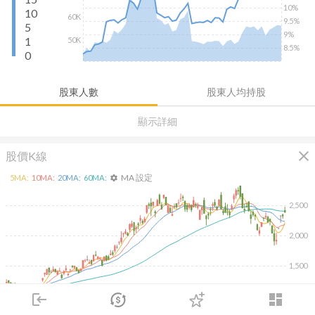
10%
10
60K
9.5%
5
9%
1
50K
8.5%
0
股東人數
股東人均持股
顯示詳細
close
股價K線
MA 設定
5
MA:
10
MA:
20
MA:
60
MA:
settings
2,500
2,000
1,500
login
dashboard
1,000
除
市場
追蹤
下單
交易
登入
2026/02/06
2026/04/08
2026/05/26
2026/07/14