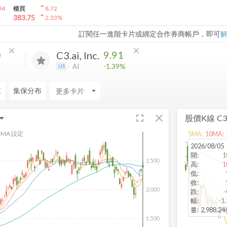
arrow_drop_up
94
櫃買
8.72
arrow_drop_up
383.75
2.33
%
訂閱任一進階卡片或綁定合作券商帳戶，即可
close
close
0
9.91
C3.ai, Inc.
-1.39%
AI
US
策
集保分布
arrow_drop_down
fullscreen
close
股價K線
C3.
MA 設定
5
MA:
10
MA:
2026/08/05
開
:
1
2,500
高
:
1
低
:
收
:
2,000
跌
:
-
幅
:
-1
量
:
2,988.2
1,500