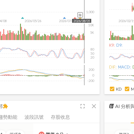
1,000
除
04/08
2026/05/26
2026/07/14
2026/02/1
2026/08/05
10K
5K
K9:
D9:
80
50
20
DIF:
MACD:
200
0
-200
KD
fullscreen
close
邦
AI 分
extension
趨勢動能
波段訊號
存股收息