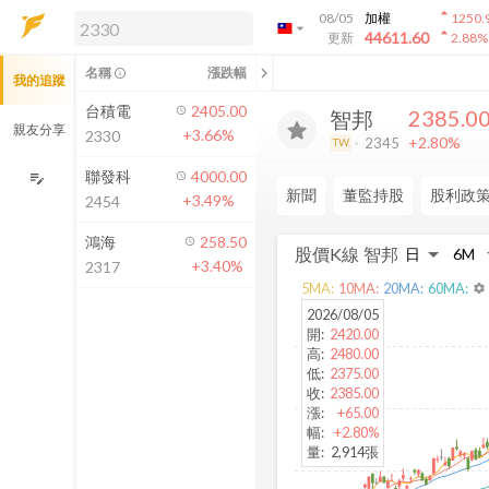
arrow_drop_up
08/05
加權
1250.
arrow_drop_down
arrow_drop_up
解鎖即時行情及進階功能
44611.60
更新
2.88
%
「綁定合作券商帳戶」或「訂閱任一
chevron_left
名稱
漲跌幅
info_outline
我的追蹤
方案」，即可解鎖以下功能：
即時行情
台積電
2405.00
2385.0
智邦
即時市況與排行
親友分享
+3.66%
2330
+2.80%
2345
TW
到價通知
成交金額熱力圖
聯發科
4000.00
edit_note
新聞
董監持股
股利政
+3.49%
2454
前往方案訂閱
如何綁定合作券商
鴻海
258.50
股價K線
智邦
+3.40%
2317
5
MA:
10
MA:
20
MA:
60
MA:
settings
2026/08/05
開
:
2420.00
高
:
2480.00
低
:
2375.00
收
:
2385.00
漲
:
+65.00
幅
:
+2.80%
量
:
2,914張