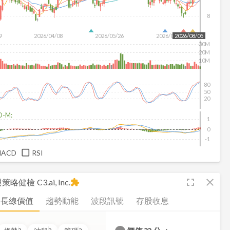
8
9
2026/04/08
2026/05/26
2026/07/14
2026/08/05
30M
20M
10M
80
50
20
D-M:
1
0
-1
MACD
RSI
fullscreen
close
析與策略健檢
C3.ai, Inc.
extension
長線價值
趨勢動能
波段訊號
存股收息