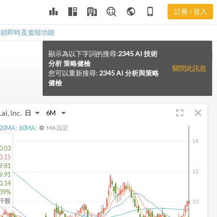
leaderboard
public
phone_iphone
註冊 / 登入
解鎖即時及進階功能
顯示為以下字詞的搜尋:
2345 AI 技術
VS
分析 策略健檢
關閉此訊息
您可以重新搜尋:
2345 AI 分析與策略
健檢
fullscreen
close
ai, Inc.
20
MA:
60
MA:
MA 設定
settings
14
0.03
0.15
9.81
12
9.91
0.14
.39%
4仟股
10