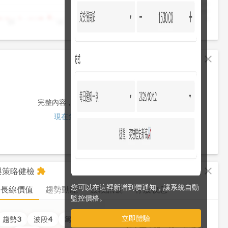
4,000
2,000
0
10
11
12
13
13:30
fullscreen
close
完整內容，僅限註冊會員使用
現在免費註冊/登入
fullscreen
close
析與策略健檢
extension
您可以在這裡新增到價通知，讓系統自動
長線價值
趨勢動能
波段訊號
存股收息
監控價格。
立即體驗
價值
3
分
趨勢
3
波段
4
籌碼
3