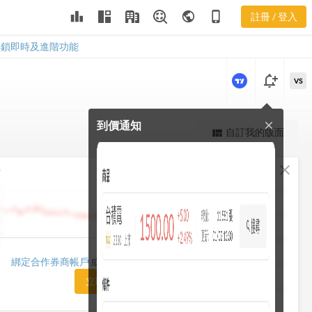
leaderboard
public
phone_iphone
註冊 / 登入
2345
2345
解鎖即時及進階功能
notification_add
VS
到價通知
close
更強大的進階價量圖表
自訂我的版面
view_quilt
完整內容，僅限註冊會員使用
fullscreen
close
勢
註冊/登入解鎖
1482.50
1448.75
1415.00
1420.00
綁定合作券商帳戶
或「訂閱任一方案」即可解鎖
1381.25
立即前往訂閱
1347.50