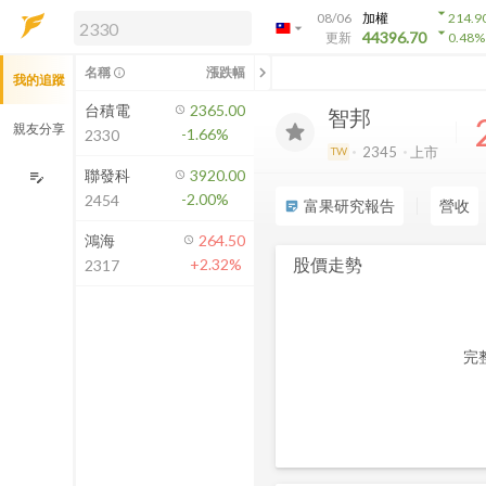
arrow_drop_down
08/06
加權
214.9
arrow_drop_down
arrow_drop_down
解鎖即時行情及進階功能
44396.70
更新
0.48
%
「綁定合作券商帳戶」或「訂閱任一
chevron_left
名稱
漲跌幅
info_outline
我的追蹤
方案」，即可解鎖以下功能：
即時行情
台積電
2365.00
智邦
即時市況與排行
親友分享
-1.66%
2330
到價通知
2345
上市
TW
成交金額熱力圖
聯發科
3920.00
edit_note
-2.00%
2454
前往方案訂閱
富果研究報告
營收
sticky_note_2
如何綁定合作券商
鴻海
264.50
股價走勢
+2.32%
2317
完