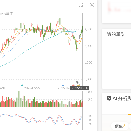
fullscreen
close
9
MA 設定
2,500
我的筆記
2,000
1,500
1,000
除
04/09
2026/05/27
2026/07/15
2026/08/06
10K
AI 分
5K
80
50
20
價值
3