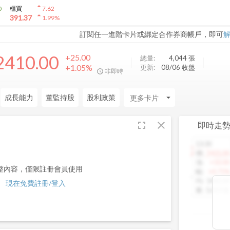
arrow_drop_up
0
櫃買
7.62
arrow_drop_up
391.37
1.99
%
訂閱任一進階卡片或綁定合作券商帳戶，即可
2410.00
+25.00
總量:
4,044
張
+1.05%
更新:
08/06 收盤
非即時
成長能力
董監持股
股利政策
arrow_drop_down
fullscreen
close
即時走
13:30
1460.00
價
:
1425.00
漲
:
+10.00
整內容，僅限註冊會員使用
幅
:
+0.71%
均
:
1442.64
現在免費註冊/登入
量
:
5,013 張