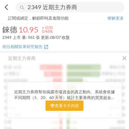
arrow_back_ios
search
錸德
10.95
+
0.46%
量:
961
張
訂閱或綁定，解鎖即時及進階功能
瞭解更多
錸德
10.95
+
0.05
0.46%
2349
上市
量:
961
張
更新:
08/07 收盤
前往相關富果研究報告
open_in_new
close
近期主力券商
凱基-台北
摩根大通
9.6k
14.6k
台灣匯立
台灣摩根士丹利
7.8k
14.2k
新加坡商瑞銀
港商麥格理
4.1k
7k
美林
瑞士信貸
3.8k
4.3k
近期主力券商幫你揭露市場資金的真正動向。系統會依據
法銀巴黎
凱基
3.7k
4.1k
不同期間（5、20、60 天等）統計主要券商的買賣超金
元大
富邦
3.5k
3.2k
額，讓你一眼看出哪些券商正在積極買進、哪些在出脫持
查看卡片內容
永豐金
美商高盛
3.4k
2.4k
股。透過觀察主力券商的佈局變化，你能判斷資金是否正
在悄悄進場或撤出，提前洞察市場趨勢。這張卡片特別適
元富-城東
統一-內湖
1.7k
1.5k
合想追蹤主力動向、掌握短線資金流向的投資人，幫你看
元富
國泰
1.1k
1.2k
見一般投資者看不見的關鍵訊號。
宏遠
花旗環球
1.1k
1.1k