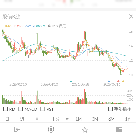
10k
5k
0
0
5k
10k
close
股價K線
MA 設定
5
MA:
10
MA:
20
MA:
60
MA:
settings
16
14
12
10
2026/02/10
2026/04/10
2026/05/28
2026/07/16
30K
20K
10K
KD
MACD
RSI
手勢操作
日
週
月
1M
3M
6M
1Y
login
dashboard
市場
追蹤
下單
交易
登入
推薦卡片
基本面
技術面
消息面
籌碼面
財務報