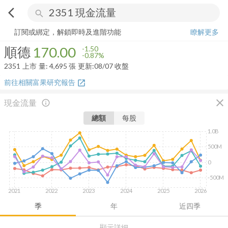
arrow_back_ios
search
順德
170.00
-0.87%
量:
4,695
張
訂閱或綁定，解鎖即時及進階功能
瞭解更多
順德
170.00
-1.50
-0.87%
2351
上市
量:
4,695
張
更新:
08/07 收盤
前往相關富果研究報告
open_in_new
close
現金流量
info_outline
總額
每股
1.0B
500M
0
-500M
2021
2022
2023
2024
2025
2026
季
年
近四季
顯示詳細