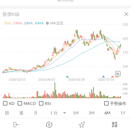
close
股價K線
MA 設定
5
MA:
10
MA:
20
MA:
60
MA:
settings
250
200
150
100
除
2026/02/10
2026/04/10
2026/05/28
2026/07/16
30K
20K
10K
KD
MACD
RSI
手勢操作
日
週
月
1M
3M
6M
1Y
login
dashboard
推薦卡片
基本面
技術面
消息面
籌碼面
財務報
市場
追蹤
下單
交易
登入