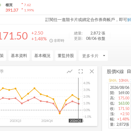
arrow_drop_up
0
櫃買
7.62
arrow_drop_up
391.37
1.99
%
訂閱任一進階卡片或綁定合作券商帳戶，即可
171.50
+2.50
總量:
2,872
張
+1.48%
更新:
08/06 收盤
非即時
策
基本資料
基本概況
董監持股
arrow_drop_down
fullscreen
close
show_chart
股價K線
季
5
MA:
10
MA:
4.0%
2026/08/06
3.0%
開
:
169.00
2.0%
高
:
175.00
低
:
163.00
1.0%
收
:
171.50
0.0%
漲
:
+2.50
-1.0%
幅
:
+1.48%
2023Q3
2024Q4
2026Q1
2026Q1
量
:
2,872張