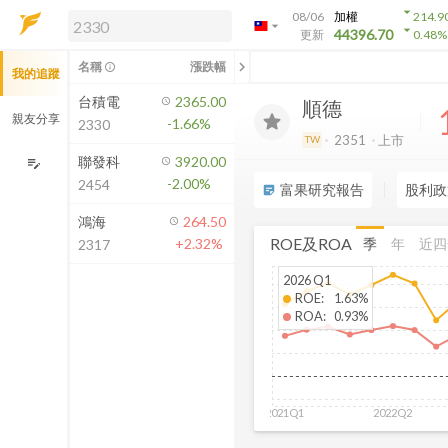
arrow_drop_down
08/06
加權
214.9
arrow_drop_down
arrow_drop_down
解鎖即時行情及進階功能
44396.70
更新
0.48
%
「綁定合作券商帳戶」或「訂閱任一
chevron_left
名稱
漲跌幅
info_outline
我的追蹤
方案」，即可解鎖以下功能：
即時行情
台積電
2365.00
順德
即時市況與排行
親友分享
-1.66%
2330
到價通知
2351
上市
TW
成交金額熱力圖
聯發科
3920.00
edit_note
-2.00%
2454
前往方案訂閱
富果研究報告
股利政
sticky_note_2
如何綁定合作券商
鴻海
264.50
ROE及ROA
季
年
近四
+2.32%
2317
2026 Q1
ROE
:
1.63%
ROA
:
0.93%
2021Q1
2022Q2