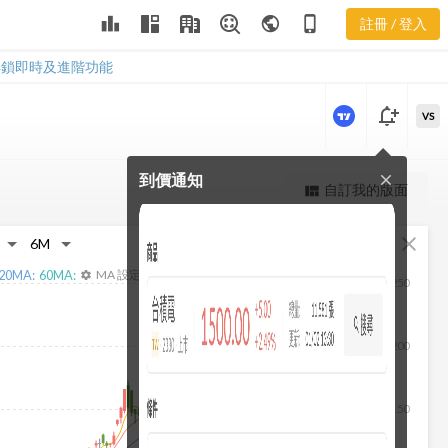
2351 ROE及
leaderboard
public
phone_iphone
註冊 / 登入
ROA
2351 ROE及ROA
解鎖即時及進階功能
notification_add
VS
到價通知
close
更強大的進階價量圖表
自訂我的版面
view_quilt
完整內容，僅限註冊會員使用
fullscreen
close
註冊/登入解鎖
20
MA:
60
MA:
MA 設定
settings
250
200
150