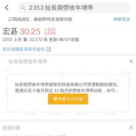
arrow_back_ios
search
宏碁
30.25
+
0.83%
量:
22,172
張
訂閱或綁定，解鎖即時及進階功能
瞭解更多
宏碁
30.25
+
0.25
0.83%
2353
上市
量:
22,172
張
更新:
08/07 收盤
前往相關富果研究報告
open_in_new
close
短長期營收年增率
60%
1400
1200
40%
短長期營收年增率能幫你快速掌握公司營運動能的變化。
1000
透過比近 3 個月與近 12 個月的營收年增率比較，你可以
20%
800
一眼看出短期成長是否延續長期趨勢。當短期營收增速開
查看卡片內容
600
0%
始超越長期平均，往往代表公司業績正加速向上；反之，
400
若短期成長放緩，則可能意味動能趨緩。搭配股價走勢觀
-20%
200
2020/08
2022/01
2024/02
2025/03
察，這張卡片能幫助你判斷基本面與市場反應是否一致，
提前捕捉成長反轉的關鍵訊號。
close
股價K線