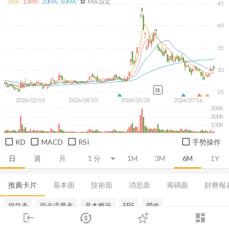
MA 設定
5
MA:
10
MA:
20
MA:
60
MA:
settings
45
40
35
30
除
25
2026/02/10
2026/04/10
2026/05/28
2026/07/16
300K
200K
100K
KD
MACD
RSI
手勢操作
日
週
月
1M
3M
6M
1Y
推薦卡片
基本面
技術面
消息面
籌碼面
財務報
損益表
現金流量表
基本概況
EPS
營收
login
dashboard
市場
追蹤
下單
交易
登入