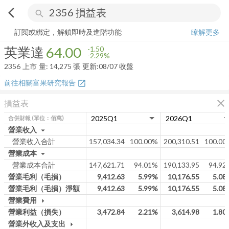
arrow_back_ios
search
英業達
64.00
-2.29%
量:
14,275
張
訂閱或綁定，解鎖即時及進階功能
瞭解更多
英業達
64.00
-1.50
-2.29%
2356
上市
量:
14,275
張
更新:
08/07 收盤
前往相關富果研究報告
open_in_new
close
損益表
合併財報
(單位：佰萬)
營業收入
arrow_drop_down
營業收入合計
157,034.34
100.00%
200,310.51
100.00
營業成本
arrow_drop_down
營業成本合計
147,621.71
94.01%
190,133.95
94.92
營業毛利（毛損）
9,412.63
5.99%
10,176.55
5.08
營業毛利（毛損）淨額
9,412.63
5.99%
10,176.55
5.08
營業費用
arrow_drop_down
營業利益（損失）
3,472.84
2.21%
3,614.98
1.80
營業外收入及支出
arrow_drop_down