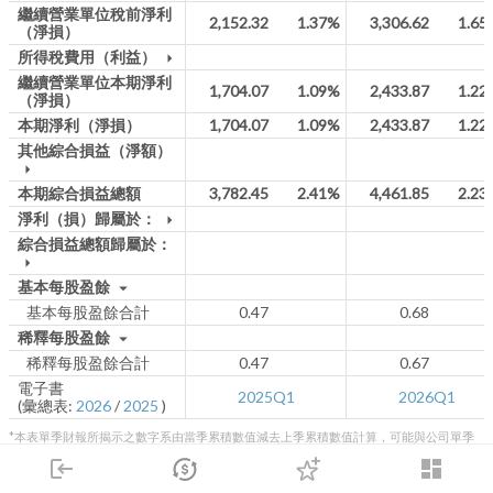
繼續營業單位稅前淨利
2,152.32
1.37%
3,306.62
1.65
（淨損）
所得稅費用（利益）
arrow_drop_down
繼續營業單位本期淨利
1,704.07
1.09%
2,433.87
1.22
（淨損）
本期淨利（淨損）
1,704.07
1.09%
2,433.87
1.22
其他綜合損益（淨額）
arrow_drop_down
本期綜合損益總額
3,782.45
2.41%
4,461.85
2.23
淨利（損）歸屬於：
arrow_drop_down
綜合損益總額歸屬於：
arrow_drop_down
基本每股盈餘
arrow_drop_down
基本每股盈餘合計
0.47
0.68
稀釋每股盈餘
arrow_drop_down
稀釋每股盈餘合計
0.47
0.67
電子書
2025Q1
2026Q1
(彙總表:
2026
/
2025
)
*本表單季財報所揭示之數字系由當季累積數值減去上季累積數值計算，可能與公司單季
發佈數字因四捨五入有些許不同
login
dashboard
市場
追蹤
下單
交易
登入