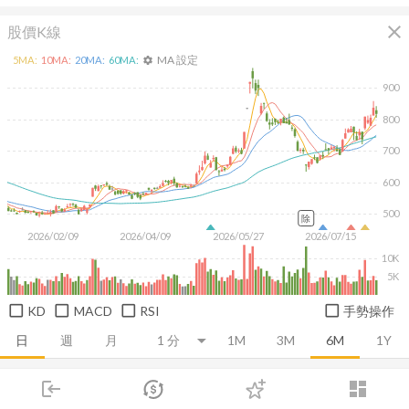
close
股價K線
MA 設定
5
MA:
10
MA:
20
MA:
60
MA:
settings
900
800
700
600
500
除
2026/02/09
2026/04/09
2026/05/27
2026/07/15
10K
5K
KD
MACD
RSI
手勢操作
日
週
月
1M
3M
6M
1Y
login
dashboard
推薦卡片
基本面
技術面
消息面
籌碼面
財務報
市場
追蹤
下單
交易
登入