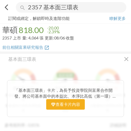
arrow_back_ios
search
華碩
818.00
-2.39%
量:
4,064
張
訂閱或綁定，解鎖即時及進階功能
瞭解更多
華碩
818.00
-20.00
-2.39%
2357
上市
量:
4,064
張
更新:
08/06 收盤
前往相關富果研究報告
open_in_new
close
基本面三環表
低於低標
1
9
1
9
1
9
3
分
1
分
9
分
價值環
股利環
營收環
「基本面三環表」卡片，為長予投資學院與富果合作開
分數越高代表投資價值越
分數越高代表股利報酬率
分數越高代表營收成長性
發。將公司基本面中的本益比、本淨比高低（第一環）、
高
越高
高
股利報酬率好壞（第二環）以及營收成長性（第三環），
查看卡片內容
分數越低代表投資價值越
分數越低代表股利報酬率
分數越低代表營收成長性
透過數據分析與統計處理，用三環的表達方式讓投資人可
低
越低
低
以一目了然。三環的總分越高代表投資潛力越高，可做為
投資人評估中長期投資個股的重要參考指標。
參考殖利率 :
0.81%
詳細說明