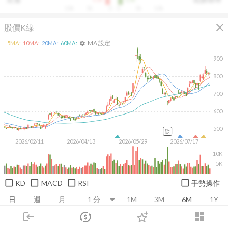
10k
5k
0
0
5k
10k
close
股價K線
MA 設定
5
MA:
10
MA:
20
MA:
60
MA:
settings
900
800
700
600
500
除
2026/02/11
2026/04/13
2026/05/29
2026/07/17
10K
5K
KD
MACD
RSI
手勢操作
日
週
月
1M
3M
6M
1Y
login
dashboard
市場
追蹤
下單
交易
登入
推薦卡片
基本面
技術面
消息面
籌碼面
財務報