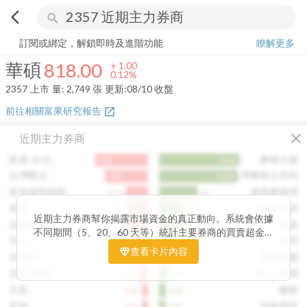
arrow_back_ios
search
華碩
818.00
+
0.12%
量:
2,749
張
訂閱或綁定，解鎖即時及進階功能
瞭解更多
華碩
818.00
+
1.00
0.12%
2357
上市
量:
2,749
張
更新:
08/10 收盤
前往相關富果研究報告
open_in_new
close
近期主力券商
凱基-台北
摩根大通
9.6k
14.6k
台灣匯立
台灣摩根士丹利
7.8k
14.2k
新加坡商瑞銀
港商麥格理
4.1k
7k
美林
瑞士信貸
3.8k
4.3k
近期主力券商幫你揭露市場資金的真正動向。系統會依據
法銀巴黎
凱基
3.7k
4.1k
不同期間（5、20、60 天等）統計主要券商的買賣超金
元大
富邦
3.5k
3.2k
額，讓你一眼看出哪些券商正在積極買進、哪些在出脫持
查看卡片內容
永豐金
美商高盛
3.4k
2.4k
股。透過觀察主力券商的佈局變化，你能判斷資金是否正
在悄悄進場或撤出，提前洞察市場趨勢。這張卡片特別適
元富-城東
統一-內湖
1.7k
1.5k
合想追蹤主力動向、掌握短線資金流向的投資人，幫你看
元富
國泰
1.1k
1.2k
見一般投資者看不見的關鍵訊號。
宏遠
花旗環球
1.1k
1.1k