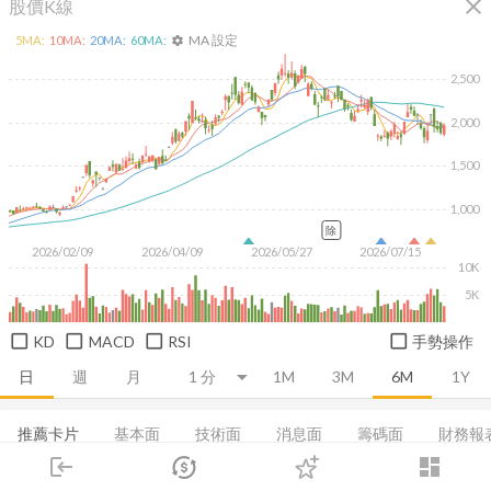
close
股價K線
MA 設定
5
MA:
10
MA:
20
MA:
60
MA:
settings
2,500
2,000
1,500
1,000
除
2026/02/09
2026/04/09
2026/05/27
2026/07/15
10K
5K
KD
MACD
RSI
手勢操作
日
週
月
1M
3M
6M
1Y
推薦卡片
基本面
技術面
消息面
籌碼面
財務報
login
dashboard
集保分布
董監持股
基本資料
營收
成長能力
市場
追蹤
下單
交易
登入