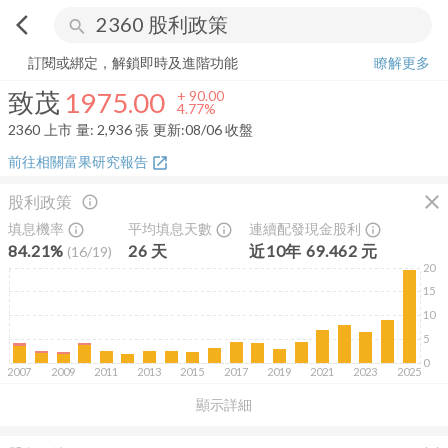
arrow_back_ios
search
致茂
1975.00
+
4.77%
量:
2,936
張
訂閱或綁定，解鎖即時及進階功能
瞭解更多
致茂
1975.00
+
90.00
4.77%
2360
上市
量:
2,936
張
更新:
08/06 收盤
前往相關富果研究報告
open_in_new
close
股利政策
info_outline
填息機率
平均填息天數
連續配發現金股利
info_outline
info_outline
info_outline
84.21%
26
天
近
10
年
69.462
元
(
16
/
19
)
20
15
10
5
0
2007
2009
2011
2013
2015
2017
2019
2021
2023
2025
顯示詳細