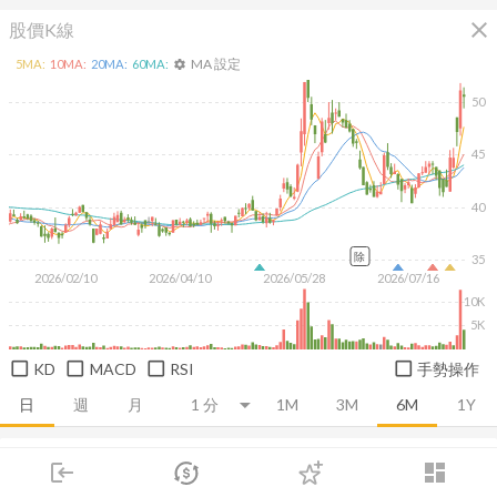
close
股價K線
MA 設定
5
MA:
10
MA:
20
MA:
60
MA:
settings
50
45
40
除
35
2026/02/10
2026/04/10
2026/05/28
2026/07/16
10K
5K
KD
MACD
RSI
手勢操作
日
週
月
1M
3M
6M
1Y
推薦卡片
基本面
技術面
消息面
籌碼面
財務報
login
dashboard
市場
追蹤
下單
交易
登入