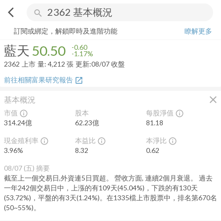
arrow_back_ios
search
藍天
50.50
-1.17%
量:
4,212
張
訂閱或綁定，解鎖即時及進階功能
瞭解更多
藍天
50.50
-0.60
-1.17%
2362
上市
量:
4,212
張
更新:
08/07 收盤
前往相關富果研究報告
open_in_new
close
基本概況
市值
股本
每股淨值
info_outline
info_outline
314.24億
62.23億
81.18
現金殖利率
本益比
本淨比
info_outline
info_outline
info_outline
3.96
%
8.32
0.62
08/07 (五)
摘要
截至上一個交易日,外資連5日買超。 營收方面, 連續2個月衰退。 過去
一年242個交易日中，上漲的有109天(45.04%)，下跌的有130天
(53.72%)，平盤的有3天(1.24%)。在1335檔上市股票中，排名第670名
(50~55%)。