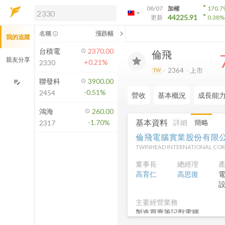
arrow_drop_down
08/07
加權
170.7
arrow_drop_down
arrow_drop_down
解鎖即時行情及進階功能
44225.91
更新
0.38
%
「綁定合作券商帳戶」或「訂閱任一
chevron_left
名稱
漲跌幅
info_outline
我的追蹤
方案」，即可解鎖以下功能：
即時行情
台積電
2370.00
倫飛
即時市況與排行
親友分享
+0.21%
2330
到價通知
2364
上市
TW
成交金額熱力圖
聯發科
3900.00
edit_note
-0.51%
2454
前往方案訂閱
營收
基本概況
成長能
如何綁定合作券商
鴻海
260.00
基本資料
詳細
簡略
-1.70%
2317
倫飛電腦實業股份有限
TWINHEAD INTERNATIONAL COR
董事長
總經理
高育仁
高思復
主要經營業務
製造買賣筆記型電腦