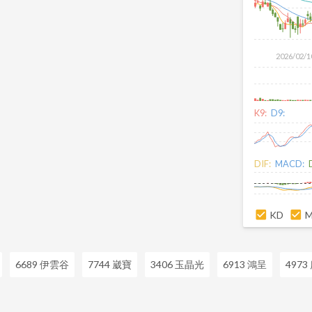
2026/02/1
K9:
D9:
DIF:
MACD:
KD
6689 伊雲谷
7744 崴寶
3406 玉晶光
6913 鴻呈
4973