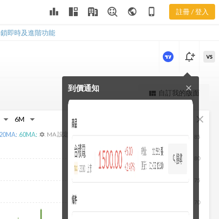
2364 基本資
leaderboard
public
phone_iphone
註冊 / 登入
料
2364 基本資料
解鎖即時及進階功能
notification_add
VS
到價通知
close
更強大的進階價量圖表
自訂我的版面
view_quilt
完整內容，僅限註冊會員使用
fullscreen
close
註冊/登入解鎖
20
MA:
60
MA:
MA 設定
settings
85
80
75
70