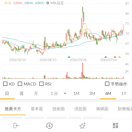
MA 設定
5
MA:
10
MA:
20
MA:
60
MA:
settings
85
80
75
70
65
60
2026/02/10
2026/04/10
2026/05/28
2026/07/16
4K
2K
KD
MACD
RSI
手勢操作
日
週
月
1M
3M
6M
1Y
推薦卡片
基本面
技術面
消息面
籌碼面
財務報
集保分布
董監持股
基本資料
營收
成長能力
login
dashboard
市場
追蹤
下單
交易
登入