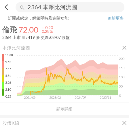
arrow_back_ios
search
倫飛
72.00
+
0.28%
量:
419
張
訂閱或綁定，解鎖即時及進階功能
瞭解更多
倫飛
72.00
+
0.20
0.28%
2364
上市
量:
419
張
更新:
08/07 收盤
close
本淨比河流圖
11.38
200
9.52
150
7.67
5.81
100
3.96
50
2.10
0
0.25
2021/09
2023/02
2024/07
2025/11
顯示詳細
close
股價K線