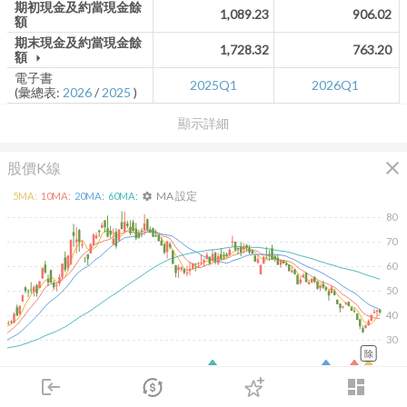
期初現金及約當現金餘
1,089.23
906.02
額
期末現金及約當現金餘
1,728.32
763.20
額
arrow_drop_down
電子書
2025Q1
2026Q1
(彙總表:
2026
/
2025
)
顯示詳細
close
股價K線
MA 設定
5
MA:
10
MA:
20
MA:
60
MA:
settings
80
70
60
50
40
30
除
2026/02/10
2026/04/10
2026/05/28
2026/07/16
login
dashboard
300K
市場
追蹤
下單
交易
登入
200K