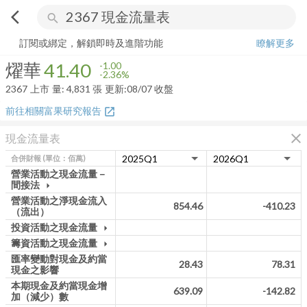
arrow_back_ios
search
燿華
41.40
-2.36%
量:
4,831
張
訂閱或綁定，解鎖即時及進階功能
瞭解更多
燿華
41.40
-1.00
-2.36%
2367
上市
量:
4,831
張
更新:
08/07 收盤
前往相關富果研究報告
open_in_new
close
現金流量表
合併財報
(單位：佰萬)
營業活動之現金流量－
間接法
arrow_drop_down
營業活動之淨現金流入
854.46
-410.23
（流出）
投資活動之現金流量
arrow_drop_down
籌資活動之現金流量
arrow_drop_down
匯率變動對現金及約當
28.43
78.31
現金之影響
本期現金及約當現金增
639.09
-142.82
加（減少）數