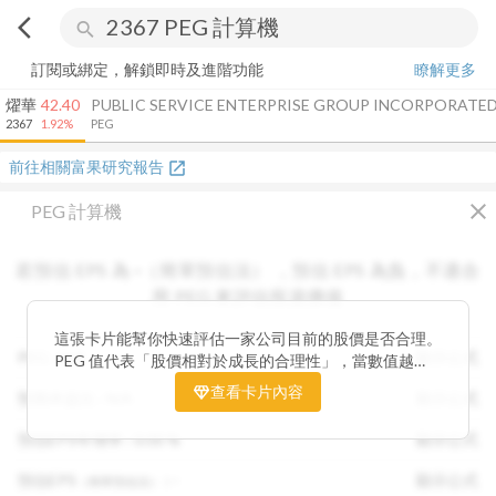
arrow_back_ios
search
訂閱或綁定，解鎖即時及進階功能
瞭解更多
燿華
42.40
PUBLIC SERVICE ENTERPRISE GROUP INCORPORATE
2367
1.92%
PEG
前往相關富果研究報告
open_in_new
close
PEG 計算機
若預估 EPS 為
-
（簡單預估法）
，
預估 EPS
為負，不適合
用 PEG 來評估投資價值
這張卡片能幫你快速評估一家公司目前的股價是否合理。
PEG :
N/A
顯示公式
PEG 值代表「股價相對於成長的合理性」，當數值越
低，通常表示股票價格尚未充分反映公司未來的獲利成長
查看卡片內容
預期本益比 :
N/A
顯示公式
潛力，具備投資吸引力。 卡片同時顯示預估 EPS、年增
率與本益比，幫助你從成長與估值兩個角度雙重判斷，找
預估EPS年增率 :
0.00
%
顯示公式
出真正被低估的潛力股，讓投資決策更有依據。
預估EPS
:
-
顯示公式
（簡單預估法）