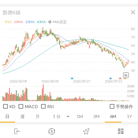
close
股價K線
MA 設定
5
MA:
10
MA:
20
MA:
60
MA:
settings
80
70
60
50
40
30
除
2026/02/09
2026/04/09
2026/05/27
2026/07/15
300K
200K
100K
KD
MACD
RSI
手勢操作
日
週
月
1M
3M
6M
1Y
login
dashboard
推薦卡片
基本面
技術面
消息面
籌碼面
財務報
市場
追蹤
下單
交易
登入