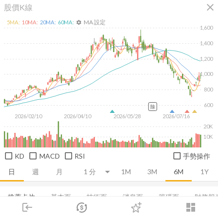
close
股價K線
MA 設定
5
MA:
10
MA:
20
MA:
60
MA:
settings
1,600
1,400
1,200
1,000
800
600
除
2026/02/10
2026/04/10
2026/05/28
2026/07/16
20K
10K
KD
MACD
RSI
手勢操作
日
週
月
1M
3M
6M
1Y
推薦卡片
基本面
技術面
消息面
籌碼面
財務報
login
dashboard
市場
追蹤
下單
交易
登入
即時走勢
融資融券
基本概況
營收
成長能力