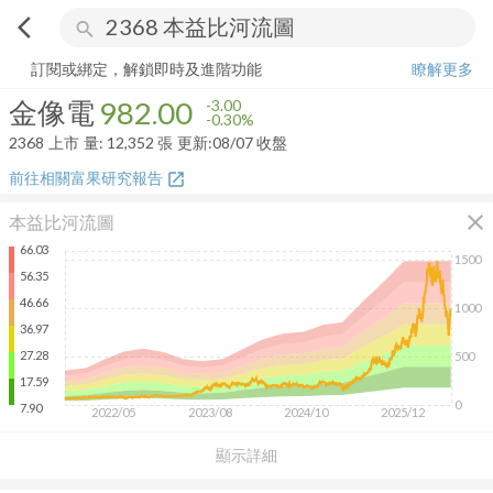
arrow_back_ios
search
金像電
982.00
-0.30%
量:
12,352
張
訂閱或綁定，解鎖即時及進階功能
瞭解更多
金像電
982.00
-3.00
-0.30%
2368
上市
量:
12,352
張
更新:
08/07 收盤
前往相關富果研究報告
open_in_new
close
本益比河流圖
66.03
1500
56.35
46.66
1000
36.97
27.28
500
17.59
0
7.90
2022/05
2023/08
2024/10
2025/12
顯示詳細