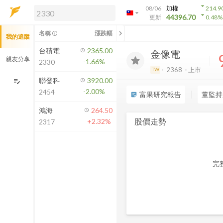
arrow_drop_down
08/06
加權
214.9
arrow_drop_down
arrow_drop_down
解鎖即時行情及進階功能
44396.70
更新
0.48
%
「綁定合作券商帳戶」或「訂閱任一
chevron_left
名稱
漲跌幅
info_outline
我的追蹤
方案」，即可解鎖以下功能：
即時行情
台積電
2365.00
金像電
即時市況與排行
親友分享
-1.66%
2330
到價通知
2368
上市
TW
成交金額熱力圖
聯發科
3920.00
edit_note
-2.00%
2454
前往方案訂閱
富果研究報告
董監持
sticky_note_2
如何綁定合作券商
鴻海
264.50
股價走勢
+2.32%
2317
完