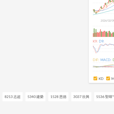
2026/02/0
K9:
D9:
DIF:
MACD:
KD
8213 志超
5340 建榮
1528 恩德
3037 欣興
5536 聖暉*