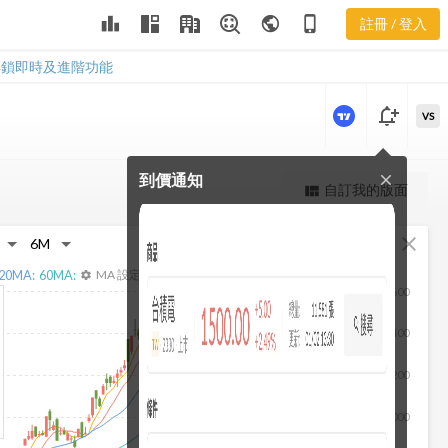
2368 股價走
leaderboard
public
phone_iphone
註冊 / 登入
勢
2368 股價走勢
解鎖即時及進階功能
notification_add
VS
到價通知
close
更強大的進階價量圖表
自訂我的版面
view_quilt
完整內容，僅限註冊會員使用
fullscreen
close
註冊/登入解鎖
20
MA:
60
MA:
MA 設定
settings
1,600
1,400
1,200
1,000