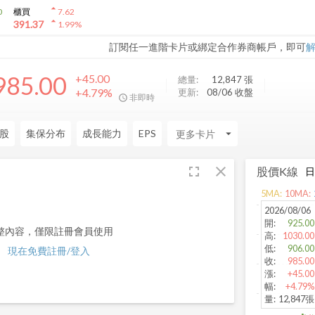
arrow_drop_up
0
櫃買
7.62
arrow_drop_up
391.37
1.99
%
訂閱任一進階卡片或綁定合作券商帳戶，即可
985.00
+45.00
總量:
12,847
張
+4.79%
更新:
08/06 收盤
非即時
股
集保分布
成長能力
EPS
arrow_drop_down
fullscreen
close
股價K線
5
MA:
10
MA:
2026/08/06
開
:
925.00
整內容，僅限註冊會員使用
高
:
1030.00
低
:
906.00
現在免費註冊/登入
收
:
985.00
漲
:
+45.00
幅
:
+4.79%
量
:
12,847張