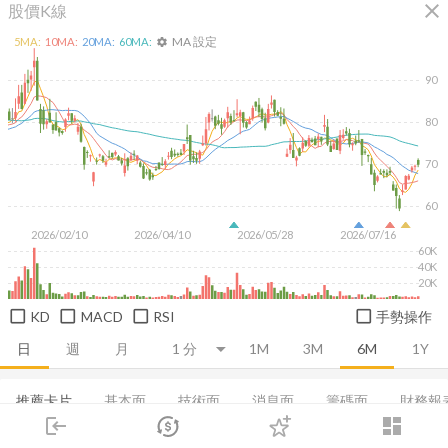
close
股價K線
MA 設定
5
MA:
10
MA:
20
MA:
60
MA:
settings
90
80
70
60
2026/02/10
2026/04/10
2026/05/28
2026/07/16
60K
40K
20K
KD
MACD
RSI
手勢操作
日
週
月
1M
3M
6M
1Y
推薦卡片
基本面
技術面
消息面
籌碼面
財務報
login
dashboard
損益表
市場
資產負債表
追蹤
現金流量表
下單
集保分布
交易
EPS
登入