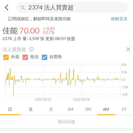
arrow_back_ios
search
佳能
70.00
+
0.57%
量:
3,509
張
訂閱或綁定，解鎖即時及進階功能
瞭解更多
佳能
70.00
+
0.40
0.57%
2374
上市
量:
3,509
張
更新:
08/07 收盤
close
法人買賣超
info_outline
外資
投信
自營商
10k
5.0k
0.0
-5.0k
-10k
2026/03/31
2026/06/04
日
週
月
1M
3M
6M
1Y
顯示詳細