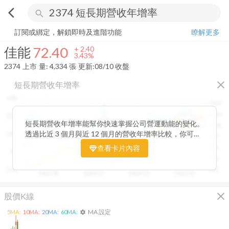
arrow_back_ios
search
佳能
72.40
+
3.43%
量:
4,334
張
訂閱或綁定，解鎖即時及進階功能
瞭解更多
佳能
72.40
+
2.40
3.43%
2374
上市
量:
4,334
張
更新:
08/10 收盤
close
短長期營收年增率
60%
1400
1200
40%
短長期營收年增率能幫你快速掌握公司營運動能的變化。
1000
透過比近 3 個月與近 12 個月的營收年增率比較，你可以
20%
800
一眼看出短期成長是否延續長期趨勢。當短期營收增速開
查看卡片內容
600
0%
始超越長期平均，往往代表公司業績正加速向上；反之，
400
若短期成長放緩，則可能意味動能趨緩。搭配股價走勢觀
-20%
200
2020/08
2022/01
2024/02
2025/03
察，這張卡片能幫助你判斷基本面與市場反應是否一致，
提前捕捉成長反轉的關鍵訊號。
close
股價K線
MA 設定
5
MA:
10
MA:
20
MA:
60
MA:
settings