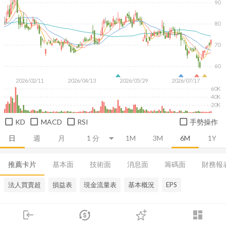
90
80
70
60
2026/02/11
2026/04/13
2026/05/29
2026/07/17
60K
40K
20K
KD
MACD
RSI
手勢操作
日
週
月
1M
3M
6M
1Y
推薦卡片
基本面
技術面
消息面
籌碼面
財務報
法人買賣超
損益表
現金流量表
基本概況
EPS
login
dashboard
市場
追蹤
下單
交易
登入