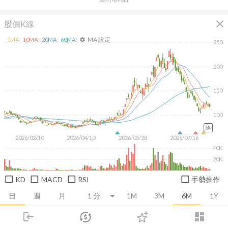
close
股價K線
MA 設定
5
MA:
10
MA:
20
MA:
60
MA:
settings
250
200
150
100
除
2026/02/10
2026/04/10
2026/05/28
2026/07/16
40K
20K
KD
MACD
RSI
手勢操作
日
週
月
1M
3M
6M
1Y
login
dashboard
推薦卡片
基本面
技術面
消息面
籌碼面
財務報
市場
追蹤
下單
交易
登入