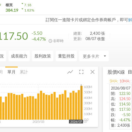
arrow_drop_down
9
櫃買
7.18
arrow_drop_down
384.19
1.83
%
訂閱任一進階卡片或綁定合作券商帳戶，即可
117.50
-5.50
總量:
2,430
張
-4.47%
更新:
08/07 收盤
非即時
況
成長能力
股利政策
董監持股
arrow_drop_down
fullscreen
close
show_chart
股價K線
月
單月
累計
5
MA:
10
MA:
600M
2026/08/07
500M
開
:
122.50
400M
高
:
124.50
300M
低
:
114.50
200M
收
:
117.50
100M
跌
:
-5.50
0.0
幅
:
-4.47%
1
2025/03
2026/07
2026/07
量
:
2,430張