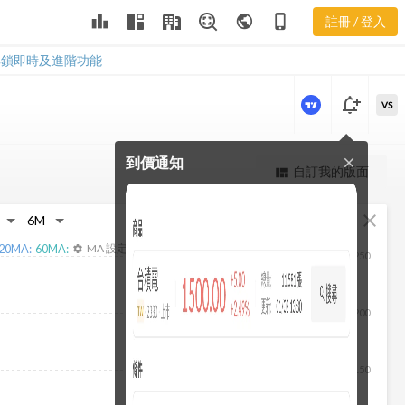
leaderboard
public
phone_iphone
註冊 / 登入
2375 營收
2375 營收
解鎖即時及進階功能
notification_add
VS
到價通知
close
更強大的進階價量圖表
自訂我的版面
view_quilt
完整內容，僅限註冊會員使用
fullscreen
close
註冊/登入解鎖
20
MA:
60
MA:
MA 設定
settings
250
200
150