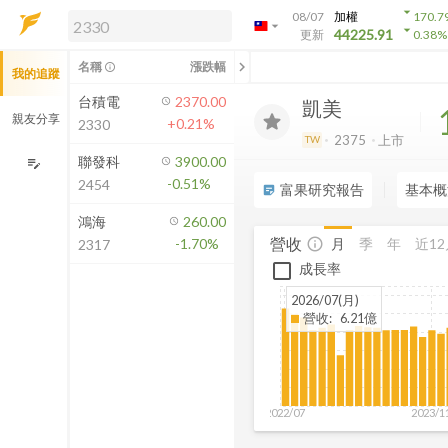
arrow_drop_down
08/07
加權
170.7
arrow_drop_down
arrow_drop_down
解鎖即時行情及進階功能
44225.91
更新
0.38
%
「綁定合作券商帳戶」或「訂閱任一
chevron_left
名稱
漲跌幅
info_outline
我的追蹤
方案」，即可解鎖以下功能：
即時行情
台積電
2370.00
凱美
即時市況與排行
親友分享
+0.21%
2330
到價通知
2375
上市
TW
成交金額熱力圖
聯發科
3900.00
edit_note
-0.51%
2454
前往方案訂閱
富果研究報告
基本概
sticky_note_2
如何綁定合作券商
鴻海
260.00
營收
月
季
年
近12
-1.70%
info_outline
2317
成長率
2026/07(月)
營收
:
6.21億
2022/07
2023/1