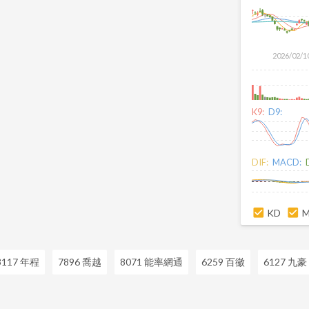
2026/02/1
K9:
D9:
DIF:
MACD:
KD
3117 年程
7896 喬越
8071 能率網通
6259 百徽
6127 九豪