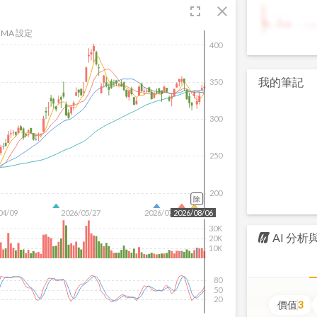
fullscreen
close
9
MA 設定
400
我的筆記
350
300
250
200
除
04/09
2026/05/27
2026/07/15
2026/08/06
30K
AI 分
20K
10K
80
50
20
價值
3