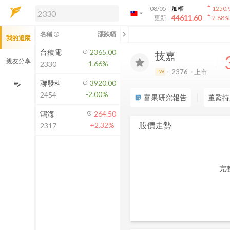
arrow_drop_up
08/05
加權
1250.
arrow_drop_down
arrow_drop_up
解鎖即時行情及進階功能
44611.60
更新
2.88
%
「綁定合作券商帳戶」或「訂閱任一
chevron_left
名稱
漲跌幅
info_outline
我的追蹤
方案」，即可解鎖以下功能：
即時行情
台積電
2365.00
技嘉
即時市況與排行
親友分享
-1.66%
2330
到價通知
2376
上市
TW
成交金額熱力圖
聯發科
3920.00
edit_note
-2.00%
2454
前往方案訂閱
富果研究報告
董監持
sticky_note_2
如何綁定合作券商
鴻海
264.50
股價走勢
+2.32%
2317
完