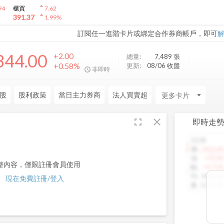
arrow_drop_up
94
櫃買
7.62
arrow_drop_up
391.37
1.99
%
訂閱任一進階卡片或綁定合作券商帳戶，即可
344.00
+2.00
總量:
7,489
張
+0.58%
更新:
08/06 收盤
非即時
股
股利政策
當日主力券商
法人買賣超
arrow_drop_down
fullscreen
close
即時走
13:30
1460.00
價
:
1425.00
漲
:
+10.00
整內容，僅限註冊會員使用
幅
:
+0.71%
均
:
1442.64
現在免費註冊/登入
量
:
5,013 張