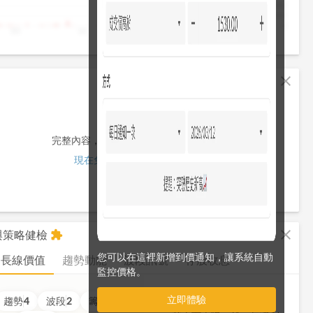
4,000
2,000
0
10
11
12
13
13:30
fullscreen
close
完整內容，僅限註冊會員使用
現在免費註冊/登入
fullscreen
close
析與策略健檢
extension
您可以在這裡新增到價通知，讓系統自動
長線價值
趨勢動能
波段訊號
存股收息
監控價格。
立即體驗
價值
3
分
趨勢
4
波段
2
籌碼
4