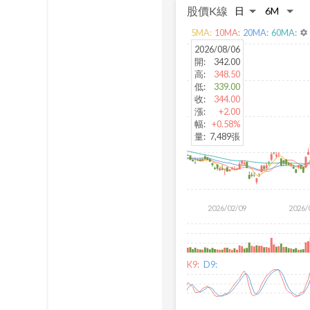
股價K線
5
MA:
10
MA:
20
MA:
60
MA:
settings
2026/08/06
開
:
342.00
高
:
348.50
低
:
339.00
收
:
344.00
漲
:
+2.00
幅
:
+0.58%
量
:
7,489張
2026/02/09
2026/
K9:
D9: