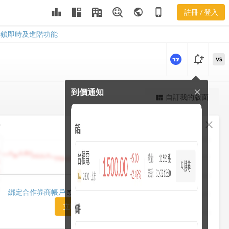
leaderboard
public
phone_iphone
註冊 / 登入
2376
2376
解鎖即時及進階功能
notification_add
VS
到價通知
close
更強大的進階價量圖表
自訂我的版面
view_quilt
完整內容，僅限註冊會員使用
fullscreen
close
勢
註冊/登入解鎖
1482.50
1448.75
1415.00
1420.00
綁定合作券商帳戶
或「訂閱任一方案」即可解鎖
1381.25
立即前往訂閱
1347.50