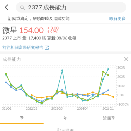
arrow_back_ios
search
微星
154.00
+
1.99%
量:
17,400
張
訂閱或綁定，解鎖即時及進階功能
瞭解更多
微星
154.00
+
3.00
1.99%
2377
上市
量:
17,400
張
更新:
08/06 收盤
前往相關富果研究報告
open_in_new
close
成長能力
300%
200%
100%
0.0%
-100.0%
2021Q1
2022Q2
2023Q3
2024Q4
2026Q1
季
年
近四季
顯示詳細