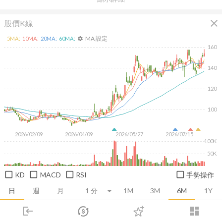
close
股價K線
MA 設定
5
MA:
10
MA:
20
MA:
60
MA:
settings
160
140
120
100
2026/02/09
2026/04/09
2026/05/27
2026/07/15
100K
50K
KD
MACD
RSI
手勢操作
日
週
月
1M
3M
6M
1Y
login
dashboard
推薦卡片
基本面
技術面
消息面
籌碼面
財務報
市場
追蹤
下單
交易
登入