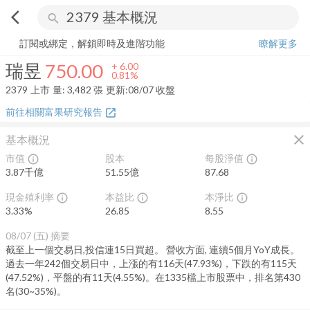
arrow_back_ios
search
瑞昱
750.00
+
0.81%
量:
3,482
張
訂閱或綁定，解鎖即時及進階功能
瞭解更多
瑞昱
750.00
+
6.00
0.81%
2379
上市
量:
3,482
張
更新:
08/07 收盤
前往相關富果研究報告
open_in_new
close
基本概況
市值
股本
每股淨值
info_outline
info_outline
3.87千億
51.55億
87.68
現金殖利率
本益比
本淨比
info_outline
info_outline
info_outline
3.33
%
26.85
8.55
08/07 (五)
摘要
截至上一個交易日,投信連15日買超。 營收方面, 連續5個月YoY成長。
過去一年242個交易日中，上漲的有116天(47.93%)，下跌的有115天
(47.52%)，平盤的有11天(4.55%)。在1335檔上市股票中，排名第430
名(30~35%)。