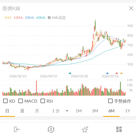
close
股價K線
MA 設定
5
MA:
10
MA:
20
MA:
60
MA:
settings
900
800
700
600
500
2026/02/10
2026/04/10
2026/05/28
2026/07/16
15K
10K
5K
KD
MACD
RSI
手勢操作
日
週
月
1M
3M
6M
1Y
推薦卡片
基本面
技術面
消息面
籌碼面
財務報
login
dashboard
市場
追蹤
下單
交易
登入