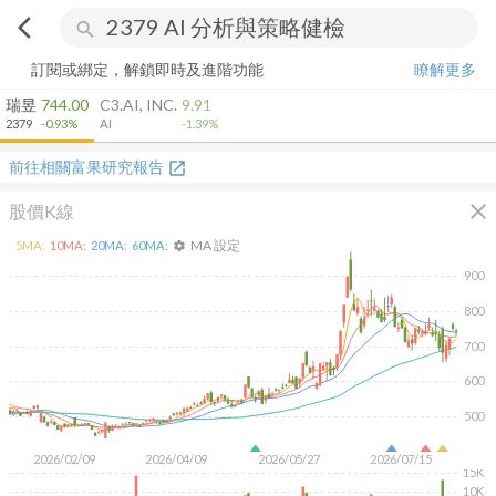
arrow_back_ios
search
訂閱或綁定，解鎖即時及進階功能
瞭解更多
瑞昱
744.00
C3.AI, INC.
9.91
2379
-0.93%
AI
-1.39%
前往相關富果研究報告
open_in_new
close
股價K線
MA 設定
5
MA:
10
MA:
20
MA:
60
MA:
settings
900
800
700
600
500
2026/02/09
2026/04/09
2026/05/27
2026/07/15
15K
10K