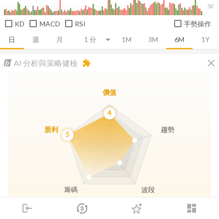
5K
KD
MACD
RSI
手勢操作
日
週
月
1M
3M
6M
1Y
close
AI 分析與策略健檢
extension
價值
4
股利
趨勢
5
籌碼
波段
login
dashboard
市場
追蹤
下單
交易
登入
長線價值
趨勢動能
波段訊號
存股收息