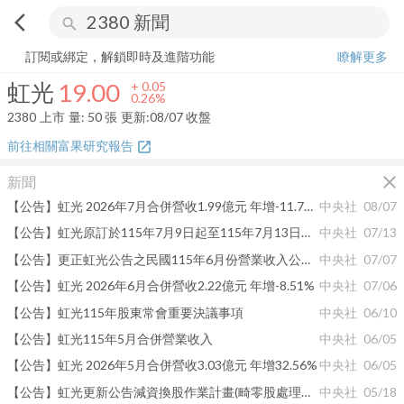
arrow_back_ios
search
虹光
19.00
+
0.26%
量:
50
張
訂閱或綁定，解鎖即時及進階功能
瞭解更多
虹光
19.00
+
0.05
0.26%
2380
上市
量:
50
張
更新:
08/07 收盤
前往相關富果研究報告
open_in_new
close
新聞
【公告】虹光 2026年7月合併營收1.99億元 年增-11.71%
中央社
08/07
【公告】虹光原訂於115年7月9日起至115年7月13日止發放股東會紀念品予採電子投票之股東，因受颱風停班影響，發放截止日將順延至115年7月14日。
中央社
07/13
【公告】更正虹光公告之民國115年6月份營業收入公告文字誤植
中央社
07/07
【公告】虹光 2026年6月合併營收2.22億元 年增-8.51%
中央社
07/06
【公告】虹光115年股東常會重要決議事項
中央社
06/10
【公告】虹光115年5月合併營業收入
中央社
06/05
【公告】虹光 2026年5月合併營收3.03億元 年增32.56%
中央社
06/05
【公告】虹光更新公告減資換股作業計畫(畸零股處理事宜)
中央社
05/18