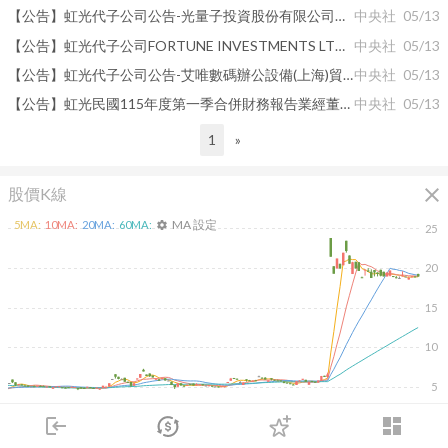
【公告】虹光代子公司公告-光量子投資股份有限公司董事會決議2025年度盈餘分配
中央社
05/13
【公告】虹光代子公司FORTUNE INVESTMENTS LTD.公告決議辦理增資虹光精密工業（蘇州）有限公司
中央社
05/13
【公告】虹光代子公司公告-艾唯數碼辦公設備(上海)貿易有限公司董事會決議2025年度盈餘分配
中央社
05/13
【公告】虹光民國115年度第一季合併財務報告業經董事會決議通過
中央社
05/13
1
»
close
股價K線
MA 設定
5
MA:
10
MA:
20
MA:
60
MA:
settings
25
20
15
10
5
2026/01/30
2026/03/30
2026/05/19
2026/07/16
login
dashboard
市場
追蹤
下單
交易
登入
3K