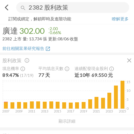
arrow_back_ios
search
廣達
302.00
-0.66%
量:
13,734
張
訂閱或綁定，解鎖即時及進階功能
瞭解更多
廣達
302.00
-2.00
-0.66%
2382
上市
量:
13,734
張
更新:
08/06 收盤
前往相關富果研究報告
open_in_new
close
股利政策
info_outline
填息機率
平均填息天數
連續配發現金股利
info_outline
info_outline
info_outline
89.47%
77
天
近
10
年
69.550
元
(
17
/
19
)
15
10
5
0
2007
2009
2011
2013
2015
2017
2019
2021
2023
2025
顯示詳細