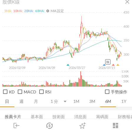
close
股價K線
MA 設定
5
MA:
10
MA:
20
MA:
60
MA:
settings
450
400
350
300
除
2026/02/09
2026/04/09
2026/05/27
2026/07/15
150K
100K
50K
KD
MACD
RSI
手勢操作
日
週
月
1M
3M
6M
1Y
推薦卡片
基本面
技術面
消息面
籌碼面
財務報
login
dashboard
融資融券
集保分布
董監持股
基本概況
成長能力
市場
追蹤
下單
交易
登入