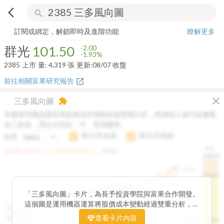
arrow_back_ios
search
群光
101.50
-1.93%
量:
4,319
張
訂閱或綁定，解鎖即時及進階功能
瞭解更多
群光
101.50
-2.00
-1.93%
2385
上市
量:
4,319
張
更新:
08/07 收盤
前往相關富果研究報告
open_in_new
close
三多風向圖
extension
本圖運用機器運算將股價成本變動經過雙重分析，將傳統 6 條均線彙整
為三多線，用以分析短、中、長期趨勢。
顯示長多線
顯示高低點
短多
H.C.
arrow_drop_up
arrow_drop_up
短多線:
1426.00
中多線:
1366.85
長多線:
-
1496.0
1,400
1474.0
1195.22
1185.26
1,200
1155.38
1100.60
「三多風向圖」卡片，為長予投資學院與富果合作開發。
1140.44
1130.48
1120.52
1060.76
1,000
這個圖是運用機器運算將股價成本變動經過雙重分析，把
899.40
傳統 6 條均線彙整為三多線，用以分析短、中、長期股價
查看卡片內容
800
1426.0
812.75
趨勢。