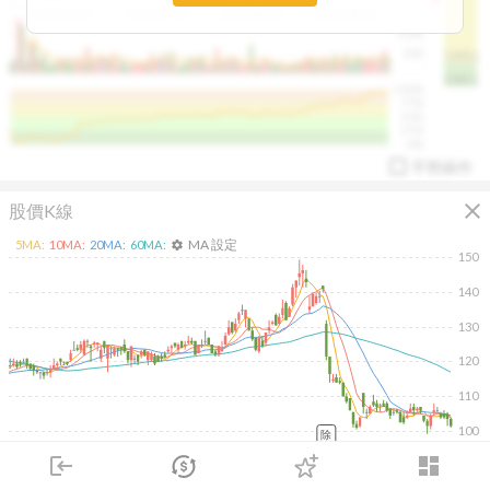
2025/04/23
2025/07/16
2025/08/20
2025/09/24
100K
50K
1393.1
1381.1
%
100%
%
75%
%
50%
%
25%
%
0%
手勢操作
close
股價K線
MA 設定
5
MA:
10
MA:
20
MA:
60
MA:
settings
150
140
130
arrow_drop_up
PL 指標:
94.88
%
120
110
100
除
2026/02/10
2026/04/10
2026/05/28
2026/07/16
login
dashboard
20K
市場
追蹤
下單
交易
登入